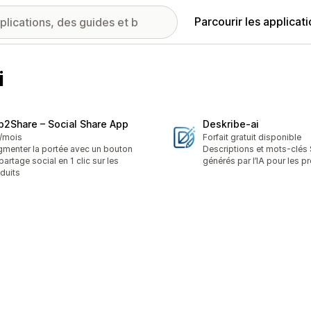
Parcourir les applicat
i
p2Share – Social Share App
Deskribe‑ai
/mois
Forfait gratuit disponible
menter la portée avec un bouton
Descriptions et mots-clés
partage social en 1 clic sur les
générés par l’IA pour les p
duits