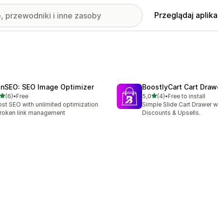
Przeglądaj aplika
finSEO: SEO Image Optimizer
BoostlyCart Cart Draw
na 5 gwiazdek
na 5 gwiazdek
(6)
•
Free
5,0
(4)
•
Free to install
zna liczba recenzji: 6
Łączna liczba recenzji: 4
st SEO with unlimited optimization
Simple Slide Cart Drawer w
roken link management
Discounts & Upsells.