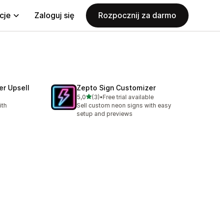
cje
Zaloguj się
Rozpocznij za darmo
er Upsell
Zepto Sign Customizer
na 5 gwiazdek
5,0
(3)
•
Free trial available
Łączna liczba recenzji: 3
ith
Sell custom neon signs with easy
setup and previews