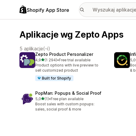
Shopify App Store
Aplikacje wg Zepto Apps
5 aplikacje(-i)
Zepto Product Personalizer
In
na 5 gwiazdek
4,9
(1 294)
•
Free trial available
5,0
Łączna liczba recenzji: 1294
Łąc
Product options with live preview to
Boo
sell customized product
& b
Built for Shopify
PopMan: Popups & Social Proof
na 5 gwiazdek
5,0
(1)
•
Free plan available
Łączna liczba recenzji: 1
Boost sales with custom popups:
sales, social proof & more