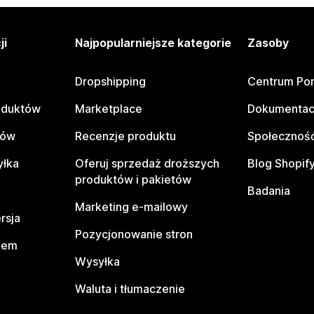
ji
Najpopularniejsze kategorie
Zasoby
Dropshipping
Centrum Po
oduktów
Marketplace
Dokumentac
tów
Recenzje produktu
Społeczność
yłka
Oferuj sprzedaż droższych
Blog Shopif
produktów i pakietów
Badania
Marketing e-mailowy
rsja
Pozycjonowanie stron
pem
Wysyłka
Waluta i tłumaczenie