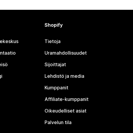
Shopify
jekeskus
Tietoja
ntaatio
Uramahdollisuudet
eisö
Sijoittajat
i
Lehdistö ja media
Kumppanit
Affiliate-kumppanit
Oikeudelliset asiat
Palvelun tila