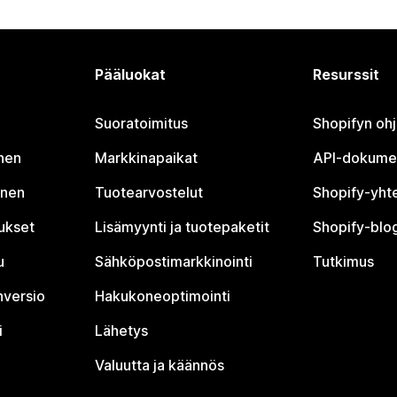
Pääluokat
Resurssit
Suoratoimitus
Shopifyn oh
nen
Markkinapaikat
API-dokume
inen
Tuotearvostelut
Shopify-yht
tukset
Lisämyynti ja tuotepaketit
Shopify-blog
u
Sähköpostimarkkinointi
Tutkimus
nversio
Hakukoneoptimointi
i
Lähetys
Valuutta ja käännös