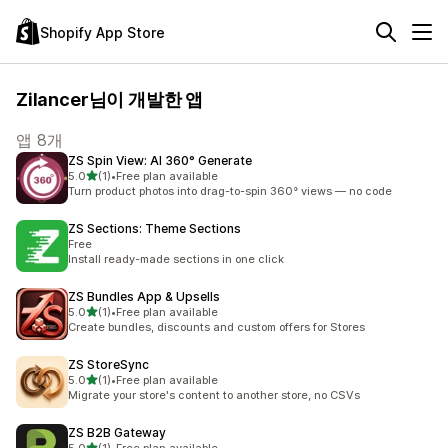
Shopify App Store
Zilancer님이 개발한 앱
앱 8개
ZS Spin View: AI 360° Generate
별 5개 중
5.0
(1)
•
Free plan available
총 리뷰 1개
Turn product photos into drag-to-spin 360° views — no code
ZS Sections: Theme Sections
Free
Install ready-made sections in one click
ZS Bundles App & Upsells
별 5개 중
5.0
(1)
•
Free plan available
총 리뷰 1개
Create bundles, discounts and custom offers for Stores
ZS StoreSync
별 5개 중
5.0
(1)
•
Free plan available
총 리뷰 1개
Migrate your store's content to another store, no CSVs
ZS B2B Gateway
별 5개 중