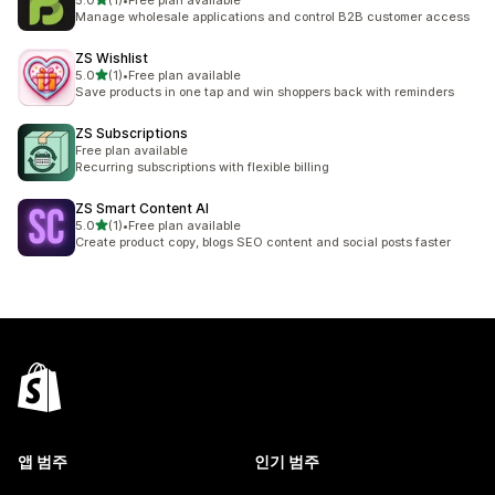
5.0
(1)
•
Free plan available
총 리뷰 1개
Manage wholesale applications and control B2B customer access
ZS Wishlist
별 5개 중
5.0
(1)
•
Free plan available
총 리뷰 1개
Save products in one tap and win shoppers back with reminders
ZS Subscriptions
Free plan available
Recurring subscriptions with flexible billing
ZS Smart Content AI
별 5개 중
5.0
(1)
•
Free plan available
총 리뷰 1개
Create product copy, blogs SEO content and social posts faster
앱 범주
인기 범주