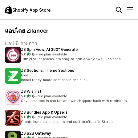
Shopify App Store
แอปโดย Zilancer
แอป 8 รายการ
ZS Spin View: AI 360° Generate
เต็ม 5 ดาว
5.0
(1)
•
Free plan available
ทั้งหมด 1 รีวิว
Turn product photos into drag-to-spin 360° views — no code
ZS Sections: Theme Sections
Free
Install ready-made sections in one click
ZS Wishlist
เต็ม 5 ดาว
5.0
(1)
•
Free plan available
ทั้งหมด 1 รีวิว
Save products in one tap and win shoppers back with reminders
ZS Bundles App & Upsells
เต็ม 5 ดาว
5.0
(1)
•
Free plan available
ทั้งหมด 1 รีวิว
Create bundles, discounts and custom offers for Stores
ZS B2B Gateway
เต็ม 5 ดาว