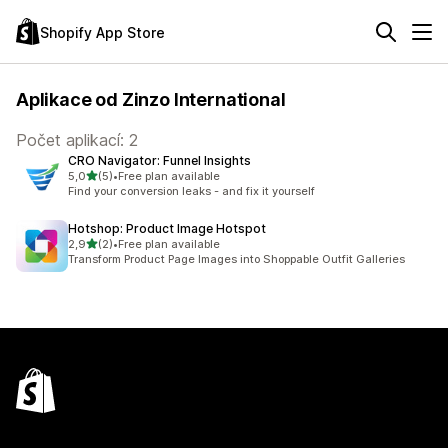
Shopify App Store
Aplikace od Zinzo International
Počet aplikací: 2
CRO Navigator: Funnel Insights
z 5 hvězd
5,0
(5)
•
Free plan available
Celkový počet recenzí: 5
Find your conversion leaks - and fix it yourself
Hotshop: Product Image Hotspot
z 5 hvězd
2,9
(2)
•
Free plan available
Celkový počet recenzí: 2
Transform Product Page Images into Shoppable Outfit Galleries