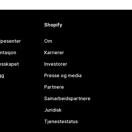
Shopify
lpesenter
Om
ntasjon
Karrierer
lesskapet
Investorer
gg
Presse og media
Partnere
Samarbeidspartnere
Juridisk
Tjenestestatus