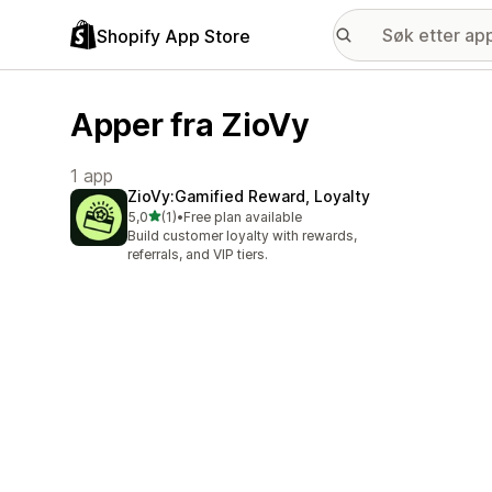
Shopify App Store
Apper fra ZioVy
1 app
ZioVy:Gamified Reward, Loyalty
av 5 stjerner
5,0
(1)
•
Free plan available
Totalt 1 omtaler
Build customer loyalty with rewards,
referrals, and VIP tiers.