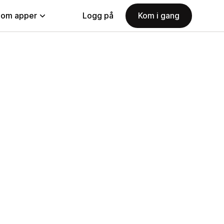
nom apper
Logg på
Kom i gang