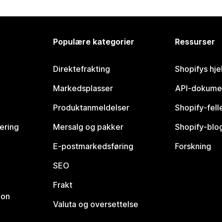
Populære kategorier
Ressurser
Direktefrakting
Shopifys hje
Markedsplasser
API-dokume
Produktanmeldelser
Shopify-fel
vering
Mersalg og pakker
Shopify-blo
E-postmarkedsføring
Forskning
SEO
Frakt
jon
Valuta og oversettelse