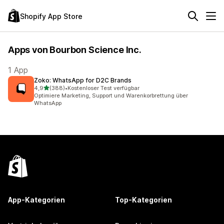
Shopify App Store
Apps von Bourbon Science Inc.
1 App
Zoko: WhatsApp for D2C Brands
von 5 Sternen
4,9
(388)
•
Kostenloser Test verfügbar
388 Rezensionen insgesamt
Optimiere Marketing, Support und Warenkorbrettung über
WhatsApp
App-Kategorien
Top-Kategorien