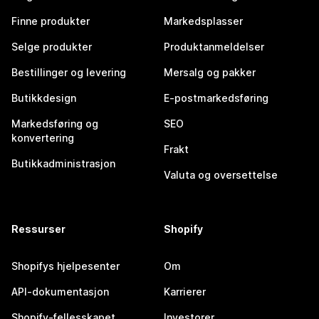
Finne produkter
Markedsplasser
Selge produkter
Produktanmeldelser
Bestillinger og levering
Mersalg og pakker
Butikkdesign
E-postmarkedsføring
Markedsføring og
SEO
konvertering
Frakt
Butikkadministrasjon
Valuta og oversettelse
Ressurser
Shopify
Shopifys hjelpesenter
Om
API-dokumentasjon
Karrierer
Shopify-fellesskapet
Investorer