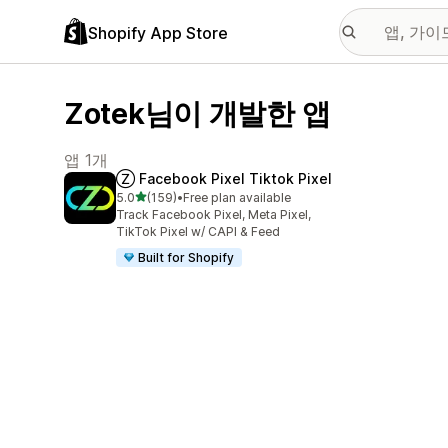
Shopify App Store
Zotek님이 개발한 앱
앱 1개
Ⓩ Facebook Pixel Tiktok Pixel
별 5개 중
5.0
(159)
•
Free plan available
총 리뷰 159개
Track Facebook Pixel, Meta Pixel,
TikTok Pixel w/ CAPI & Feed
Built for Shopify