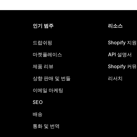
인기 범주
리소스
드랍쉬핑
Shopify 지
마켓플레이스
API 설명서
제품 리뷰
Shopify 커
상향 판매 및 번들
리서치
이메일 마케팅
SEO
배송
통화 및 번역