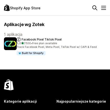
Shopify App Store
Aplikacje wg Zotek
1 aplikacja
Ⓩ Facebook Pixel Tiktok Pixel
na 5 gwiazdek
5,0
(159)
•
Free plan available
Łączna liczba recenzji: 159
Track Facebook Pixel, Meta Pixel, TikTok Pixel w/ CAPI & Feed
Built for Shopify
Kategorie aplikacji
Najpopularniejsze kategorie