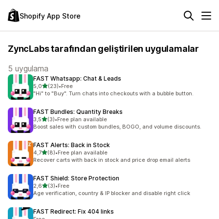
Shopify App Store
ZyncLabs tarafından geliştirilen uygulamalar
5 uygulama
FAST Whatsapp: Chat & Leads
5 yıldız üzerinden
5,0
(23)
•
Free
toplam 23 değerlendirme
"Hi" to "Buy". Turn chats into checkouts with a bubble button.
FAST Bundles: Quantity Breaks
5 yıldız üzerinden
3,5
(3)
•
Free plan available
toplam 3 değerlendirme
Boost sales with custom bundles, BOGO, and volume discounts.
FAST Alerts: Back in Stock
5 yıldız üzerinden
4,7
(8)
•
Free plan available
toplam 8 değerlendirme
Recover carts with back in stock and price drop email alerts
FAST Shield: Store Protection
5 yıldız üzerinden
2,6
(3)
•
Free
toplam 3 değerlendirme
Age verification, country & IP blocker and disable right click
FAST Redirect: Fix 404 links