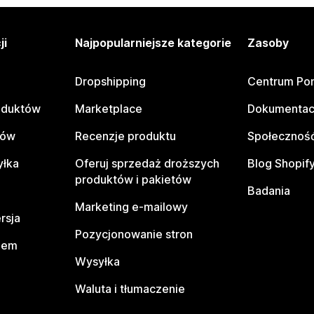
ji
Najpopularniejsze kategorie
Zasoby
Dropshipping
Centrum Po
oduktów
Marketplace
Dokumentac
tów
Recenzje produktu
Społeczność
yłka
Oferuj sprzedaż droższych
Blog Shopif
produktów i pakietów
Badania
Marketing e-mailowy
rsja
Pozycjonowanie stron
pem
Wysyłka
Waluta i tłumaczenie