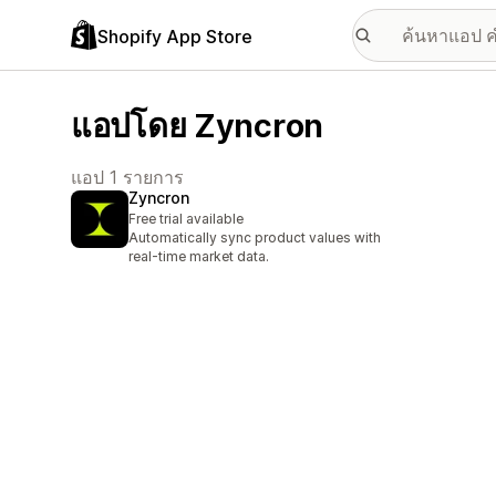
Shopify App Store
แอปโดย Zyncron
แอป 1 รายการ
Zyncron
Free trial available
Automatically sync product values with
real-time market data.