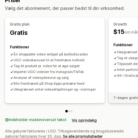
Priser
Anmeldelser
Flere kanaler
Analyser
Notifikationer
Vælg det abonnement, der passer bedst til din virksomhed.
Visningsindstillinger
Tilpasning
Feeds med købsmulighed
Tilpassede layouts
Videoredigering
Optageværktøjer
Videoskabeloner
Gratis plan
Growth
Links til sociale medier
Videoimport
Videobaggrund
Lydafspiller
$15
Gratis
om må
Tilpasset webadresse
Videowidget
Integrerede videoer
Analyser
Funktioner
Pop op-vinduer
Karruseller
Dynamisk på mobil
Funktioner
Engagementssporing
Konverteringssporing
Ubegrænset 
Én shoppable video-widget på butiksfacaden
Tag et ubegr
UGC-videokarrusel til at fremhæve indhold
Tilpasset de
Tag ét produkt pr. video for at øge salget
Intet partn
Importer UGC-videoer fra Instagram/TikTok
Alt i Gratis 
Analyse af videoydeevne og salg
Bliv fremhævet på Shop Apps primære feed
Ubegrænset antal videoafspilninger og -visninger
7-dages grati
Indeholder maskinoversat tekst
Vis oprindelig
Alle gebyrer faktureres i USD. Tilbagevendende og brugsbaserede
gebyrer faktureres hver 30. dag.
Se alle prismuligheder