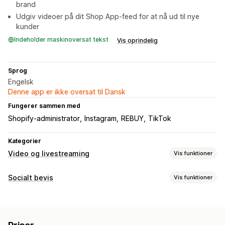
brand
Udgiv videoer på dit Shop App-feed for at nå ud til nye
kunder
Indeholder maskinoversat tekst
Vis oprindelig
Sprog
Engelsk
Denne app er ikke oversat til Dansk
Fungerer sammen med
Shopify-administrator
Instagram
REBUY
TikTok
Kategorier
Video og livestreaming
Vis funktioner
Videoadministration
Socialt bevis
Vis funktioner
Videoer med købsmulighed
Afspil automatisk
Indholdstyper
Læg i indkøbskurv
Interaktiv video
Betaling
Brugergenereret indhold
Fotos
Videoer
Reels
Brugergenereret indhold
Deling på sociale medier