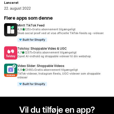
Lanceret
22. august 2022
Flere apps som denne
Mintt TikTok Feed
ud af 5 stjerner
4,9
(25)
•
Gratis abonnement tilgængeligt
25 anmeldelser i alt
Skab social proof ved at vise officielle TikTok-feeds og -videoer.
Built for Shopify
Tolstoy: Shoppable Video & UGC
ud af 5 stjerner
4,7
(237)
•
Gratis abonnement tilgængeligt
237 anmeldelser i alt
Opret AI-indhold og shoppable videoer til din webshop.
Video Slider: Shoppable Videos
ud af 5 stjerner
4,9
(348)
•
Gratis abonnement tilgængeligt
348 anmeldelser i alt
TikTok-videoer, Instagram Reels, UGC-videoer som shoppable
videoer
Built for Shopify
Vil du tilføje en app?