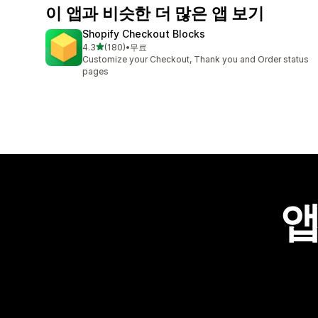
이 앱과 비슷한 더 많은 앱 보기
Shopify Checkout Blocks
별 5개 중
4.3
(180)
•
무료
총 리뷰 180개
Customize your Checkout, Thank you and Order status
pages
앱