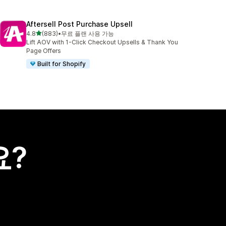
Aftersell Post Purchase Upsell
별 5개 중
4.8
(883)
•
무료 플랜 사용 가능
총 리뷰 883개
Lift AOV with 1-Click Checkout Upsells & Thank You
Page Offers
Built for Shopify
요?