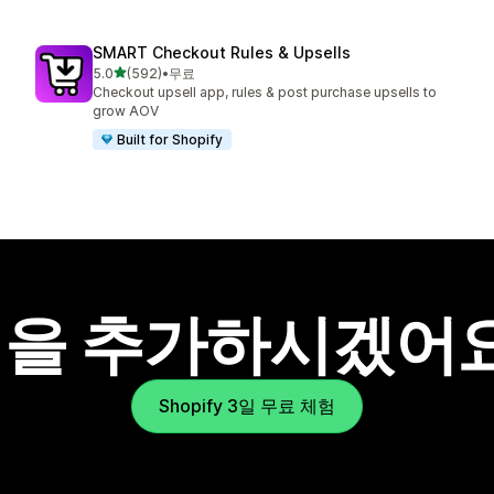
SMART Checkout Rules & Upsells
별 5개 중
5.0
(592)
•
무료
총 리뷰 592개
Checkout upsell app, rules & post purchase upsells to
grow AOV
Built for Shopify
을 추가하시겠어
Shopify 3일 무료 체험