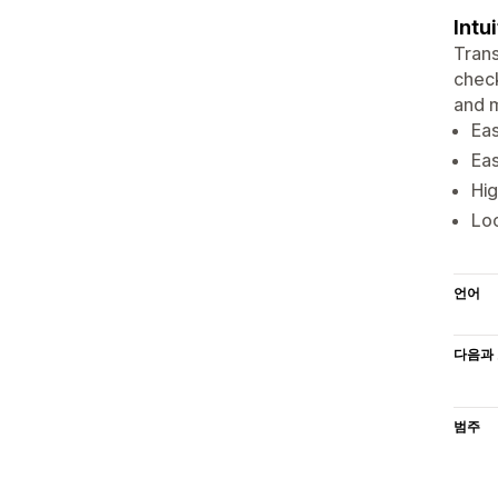
Intu
Trans
check
and 
Eas
Eas
Hig
Loc
언어
다음과 
범주