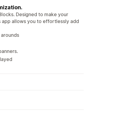
mization.
Blocks. Designed to make your
is app allows you to effortlessly add
k arounds
banners.
played