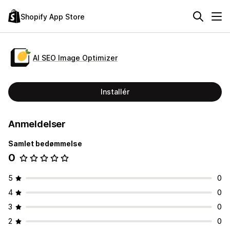
Shopify App Store
AI SEO Image Optimizer
Installér
Anmeldelser
Samlet bedømmelse
0
5
0
4
0
3
0
2
0