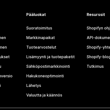
Pääluokat
Resurssit
Suoratoimitus
Shopifyn oh
nen
Markkinapaikat
API-dokume
inen
Tuotearvostelut
Shopify-yht
tukset
Lisämyynti ja tuotepaketit
Shopify-blog
u
Sähköpostimarkkinointi
Tutkimus
nversio
Hakukoneoptimointi
i
Lähetys
Valuutta ja käännös