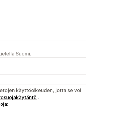
ielellä Suomi.
etojen käyttöoikeuden, jotta se voi
tosuojakäytäntö
.
oja: