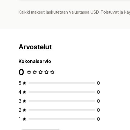
Kaikki maksut laskutetaan valuutassa USD. Toistuvat ja kä
Arvostelut
Kokonaisarvio
0
5
0
4
0
3
0
2
0
1
0