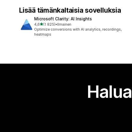
Lisää tämänkaltaisia sovelluksia
Microsoft Clarity: AI Insights
/ 5 tähteä
4,6
(1 825)
•
Ilmainen
1825 arvostelua yhteensä
Optimize conversions with AI analytics, recordings,
heatmaps
Halua