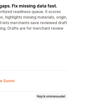
ps. Fix missing data fast.
ritized readiness queue. It scores
 highlights missing materials, origin,
and lets merchants save reviewed draft
ng. Drafts are for merchant review
lle Suomi
Näytä ominaisuudet