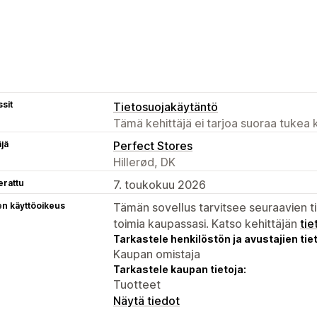
sit
Tietosuojakäytäntö
Tämä kehittäjä ei tarjoa suoraa tukea k
äjä
Perfect Stores
Hillerød, DK
erattu
7. toukokuu 2026
en käyttöoikeus
Tämän sovellus tarvitsee seuraavien ti
toimia kaupassasi. Katso kehittäjän
tie
Tarkastele henkilöstön ja avustajien tiet
Kaupan omistaja
Tarkastele kaupan tietoja:
Tuotteet
Näytä tiedot