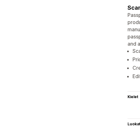
Scan
Passp
produ
manuf
passp
and a
Sc
Pri
Cr
Edi
Kielet
Luoka