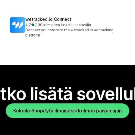
wetracked.io Connect
/ 5 tähteä
4,7
(100)
•
Ilmainen kokeilu saatavilla
100 arvostelua yhteensä
Connect your store to the wetracked.io ad tracking
platform
tko lisätä sovell
Kokeile Shopifyta ilmaiseksi kolmen päivän ajan