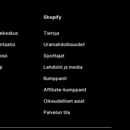
Shopify
jekeskus
Tietoja
ntaatio
Uramahdollisuudet
eisö
Sijoittajat
i
Lehdistö ja media
Kumppanit
Affiliate-kumppanit
Oikeudelliset asiat
Palvelun tila