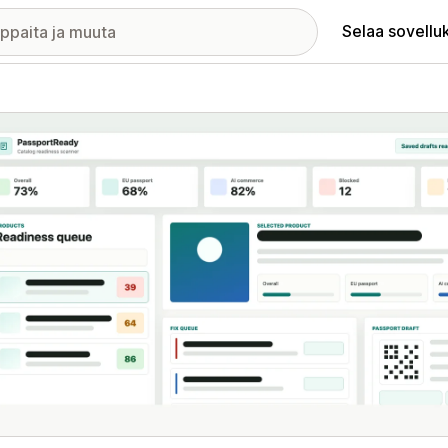
Selaa sovellu
elykuvagalleria