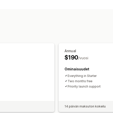
Tekoälytiedot
Kuvalliset materiaalit ja raportit
Analytiikan dashboard
Mukautetut ra
Annual
$190
/vuosi
Ominaisuudet
Everything in Starter
Two months free
Priority launch support
14 päivän maksuton kokeilu