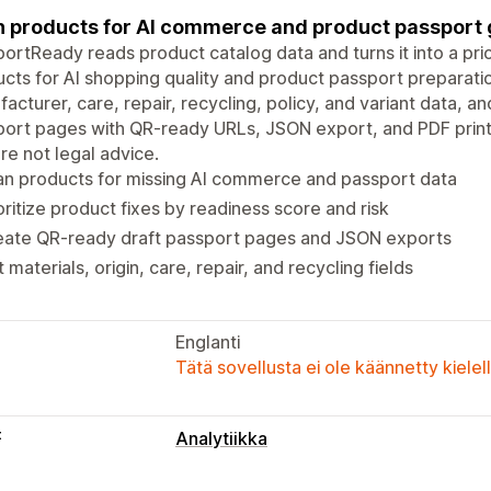
 products for AI commerce and product passport ga
ortReady reads product catalog data and turns it into a prio
cts for AI shopping quality and product passport preparation,
acturer, care, repair, recycling, policy, and variant data, 
ort pages with QR-ready URLs, JSON export, and PDF printi
re not legal advice.
an products for missing AI commerce and passport data
oritize product fixes by readiness score and risk
eate QR-ready draft passport pages and JSON exports
t materials, origin, care, repair, and recycling fields
Englanti
Tätä sovellusta ei ole käännetty kiele
t
Analytiikka
Markkinointi ja myynti