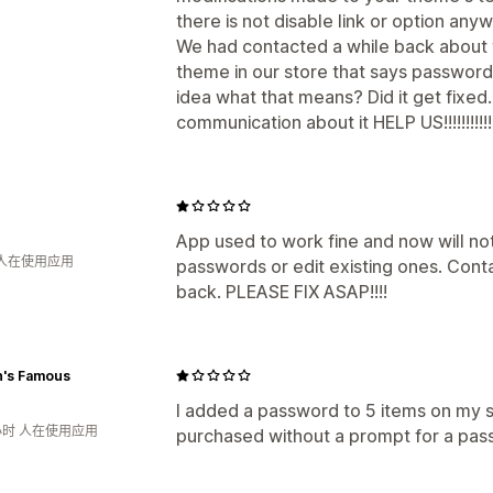
there is not disable link or option any
We had contacted a while back about t
theme in our store that says password
idea what that means? Did it get fixed
communication about it HELP US!!!!!!!!!!!!!!!!
App used to work fine and now will n
 人在使用应用
passwords or edit existing ones. Con
back. PLEASE FIX ASAP!!!!
n's Famous
I added a password to 5 items on my sto
小时 人在使用应用
purchased without a prompt for a pas