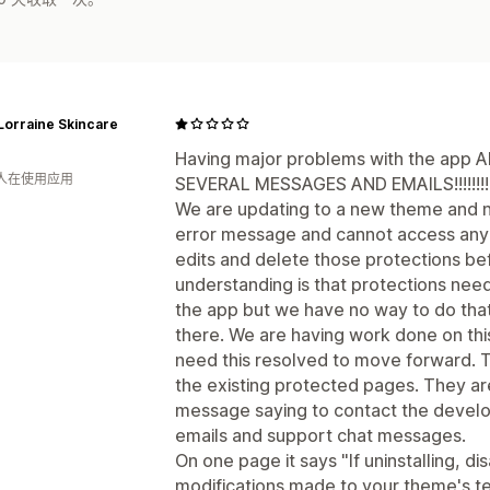
Lorraine Skincare
Having major problems with the ap
 人在使用应用
SEVERAL MESSAGES AND EMAILS!!!!!!!!!!!!!!!!!!
We are updating to a new theme and 
error message and cannot access any
edits and delete those protections bef
understanding is that protections nee
the app but we have no way to do tha
there. We are having work done on this
need this resolved to move forward. T
the existing protected pages. They ar
message saying to contact the develop
emails and support chat messages.
On one page it says "If uninstalling, d
modifications made to your theme's 