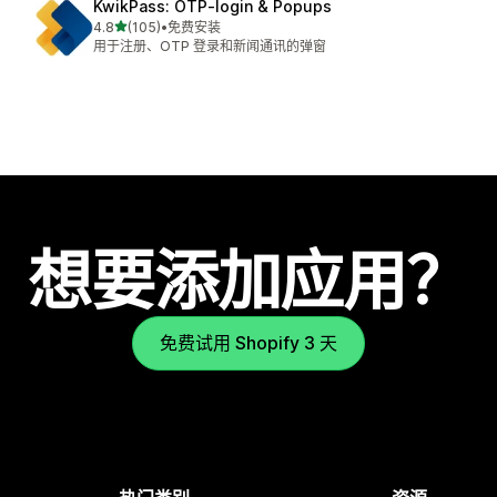
KwikPass: OTP‑login & Popups
星（满分 5 星）
4.8
(105)
•
免费安装
总共 105 条评论
用于注册、OTP 登录和新闻通讯的弹窗
想要添加应用？
免费试用 Shopify 3 天