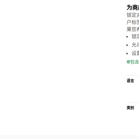
为商
锁定
户标
果您
锁
允
设
包含
语言
类别