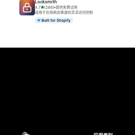
Locksmith
星（满分 5 星）
4.7
(286)
•
提供免费试用
总共 286 条评论
适用于在线商店渠道的灵活访问控制
Built for Shopify