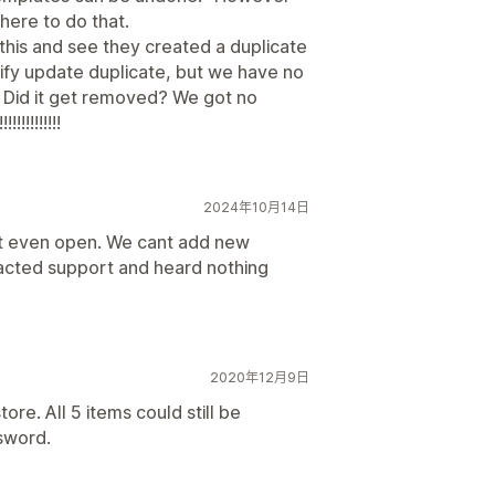
where to do that.
his and see they created a duplicate
ify update duplicate, but we have no
. Did it get removed? We got no
!!!!!!!!!
2024年10月14日
ot even open. We cant add new
tacted support and heard nothing
2020年12月9日
re. All 5 items could still be
sword.