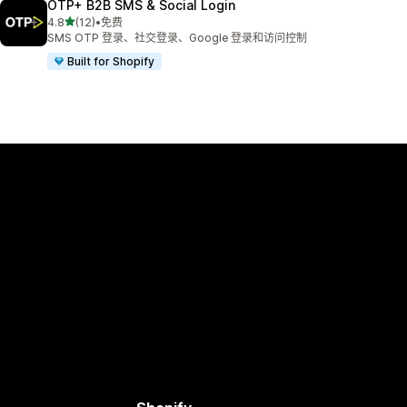
OTP+ B2B SMS & Social Login
星（满分 5 星）
4.8
(12)
•
免费
总共 12 条评论
SMS OTP 登录、社交登录、Google 登录和访问控制
Built for Shopify