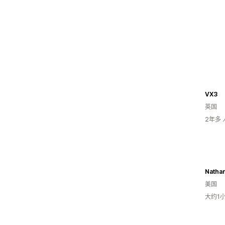
VX3
英国
2年多
Natha
美国
大约1