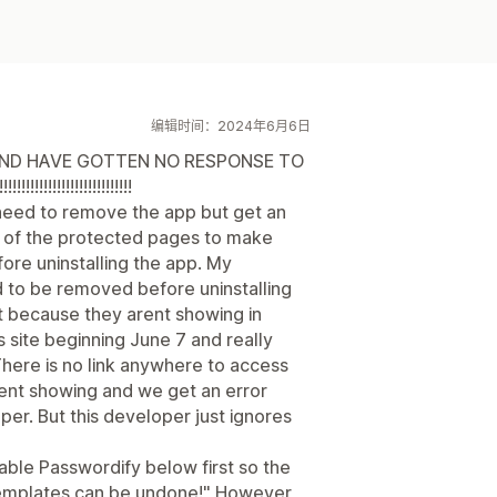
编辑时间：2024年6月6日
p AND HAVE GOTTEN NO RESPONSE TO
!!!!!!!!!!!!!!!!!!!!
need to remove the app but get an
 of the protected pages to make
ore uninstalling the app. My
d to be removed before uninstalling
t because they arent showing in
 site beginning June 7 and really
here is no link anywhere to access
ent showing and we get an error
er. But this developer just ignores
isable Passwordify below first so the
templates can be undone!" However