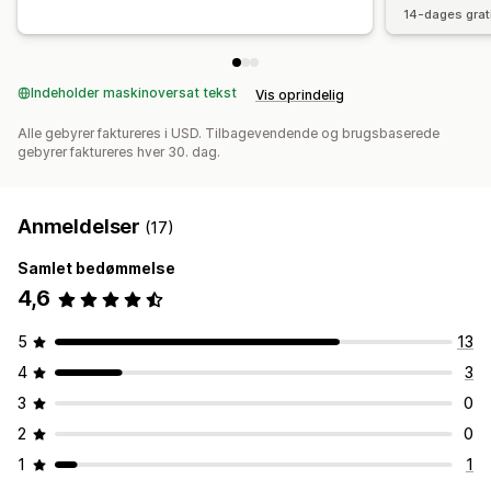
14-dages grat
Indeholder maskinoversat tekst
Vis oprindelig
Alle gebyrer faktureres i USD. Tilbagevendende og brugsbaserede
gebyrer faktureres hver 30. dag.
Anmeldelser
(17)
Samlet bedømmelse
4,6
5
13
4
3
3
0
2
0
1
1