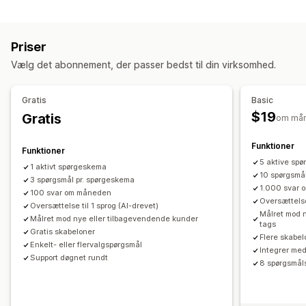
Kundeadfærd
Filupload
Skabeloner
Redigering i realtid
Flere sprog
Sporing i realtid
Aktivitetssporing
Eventsporing
Spørgeundersøgelsestyper
Priser
Segmentering
Levetidsværdi
Kohorteanalyse
Kundetilfredshed
Markedsundersøgelse
Vælg det abonnement, der passer bedst til din virksomhed.
Markedsføring og salg
Net Promoter Score (NPS)
Produktfeedback
Efter køb
Markedsføringstildeling
Betalingsanalyse
ROAS
Tildeling
Gratis
Basic
Tragtanalyse
Pixelsporing
$19
Gratis
om må
Administration af indsendelser
Visualiseringer og rapporter
SMS
Mail
Dataeksport
Analyser
Kundesegmenter
Funktioner
Funktioner
Kontrolpanel med analyser
Tilpassede rapporter
5 aktive sp
1 aktivt spørgeskema
Dataeksport
Historisk analyse
10 spørgsmå
3 spørgsmål pr. spørgeskema
1.000 svar
100 svar om måneden
Oversættelse
Oversættelse til 1 sprog (AI-drevet)
Målret mod n
Målret mod nye eller tilbagevendende kunder
tags
Gratis skabeloner
Flere skabelo
Enkelt- eller flervalgspørgsmål
Integrer med
Support døgnet rundt
8 spørgsmåls