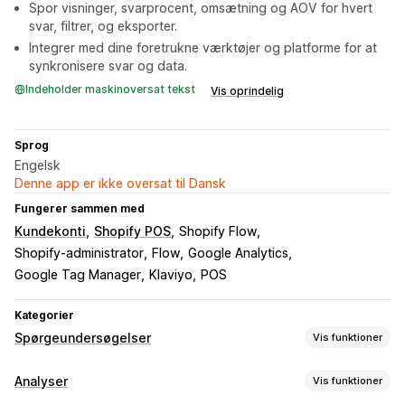
Spor visninger, svarprocent, omsætning og AOV for hvert
svar, filtrer, og eksporter.
Integrer med dine foretrukne værktøjer og platforme for at
synkronisere svar og data.
Indeholder maskinoversat tekst
Vis oprindelig
Sprog
Engelsk
Denne app er ikke oversat til Dansk
Fungerer sammen med
Kundekonti
Shopify POS
Shopify Flow
Shopify-administrator
Flow
Google Analytics
Google Tag Manager
Klaviyo
POS
Kategorier
Spørgeundersøgelser
Vis funktioner
Tilpasning af formular
Analyser
Vis funktioner
Betinget logik
Tilpassede stile
Integrerede formularer