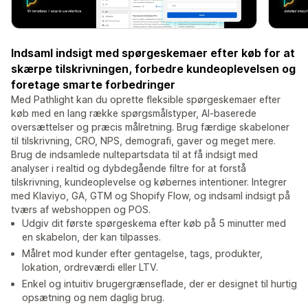
Indsaml indsigt med spørgeskemaer efter køb for at
skærpe tilskrivningen, forbedre kundeoplevelsen og
foretage smarte forbedringer
Med Pathlight kan du oprette fleksible spørgeskemaer efter
køb med en lang række spørgsmålstyper, AI-baserede
oversættelser og præcis målretning. Brug færdige skabeloner
til tilskrivning, CRO, NPS, demografi, gaver og meget mere.
Brug de indsamlede nultepartsdata til at få indsigt med
analyser i realtid og dybdegående filtre for at forstå
tilskrivning, kundeoplevelse og købernes intentioner. Integrer
med Klaviyo, GA, GTM og Shopify Flow, og indsaml indsigt på
tværs af webshoppen og POS.
Udgiv dit første spørgeskema efter køb på 5 minutter med
en skabelon, der kan tilpasses.
Målret mod kunder efter gentagelse, tags, produkter,
lokation, ordreværdi eller LTV.
Enkel og intuitiv brugergrænseflade, der er designet til hurtig
opsætning og nem daglig brug.