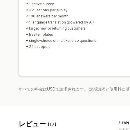
1 active survey
3 questions per survey
100 answers per month
1 language translation (powered by AI)
target new or returning customers
free templates
single-choice or multi-choice questions
24h support
すべての料金はUSDで請求されます。 定期請求と使用料に
レビュー
Flawle
(17)
イギリ