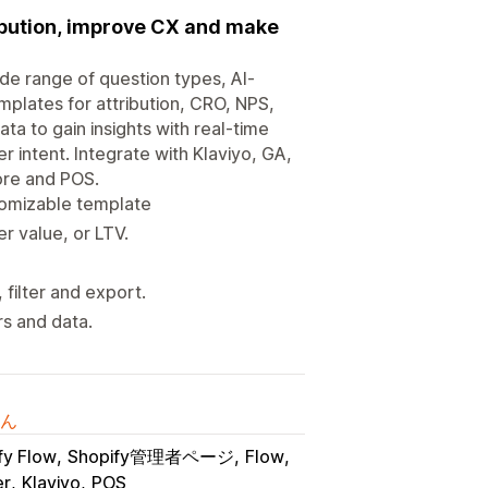
ibution, improve CX and make
ide range of question types, AI-
plates for attribution, CRO, NPS,
a to gain insights with real-time
r intent. Integrate with Klaviyo, GA,
ore and POS.
stomizable template
r value, or LTV.
filter and export.
rs and data.
ん
fy Flow
Shopify管理者ページ
Flow
er
Klaviyo
POS