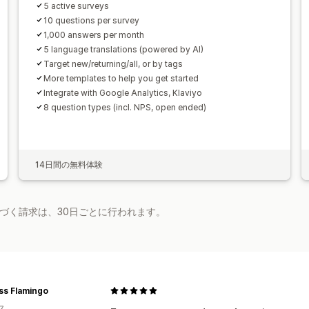
5 active surveys
10 questions per survey
1,000 answers per month
5 language translations (powered by AI)
Target new/returning/all, or by tags
More templates to help you get started
Integrate with Google Analytics, Klaviyo
8 question types (incl. NPS, open ended)
14日間の無料体験
基づく請求は、30日ごとに行われます。
ss Flamingo
ス