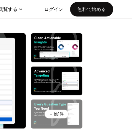
閲覧する
ログイン
無料で始める
+ 他1件