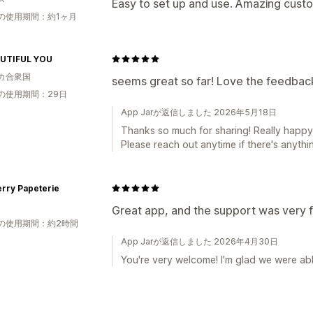
Easy to set up and use. Amazing cust
の使用期間：約1ヶ月
AUTIFUL YOU
カ合衆国
seems great so far! Love the feedback 
の使用期間：29日
App Jarが返信しました 2026年5月18日
Thanks so much for sharing! Really happy t
Please reach out anytime if there's anythi
rry Papeterie
Great app, and the support was very fas
の使用期間：約2時間
App Jarが返信しました 2026年4月30日
You're very welcome! I'm glad we were abl