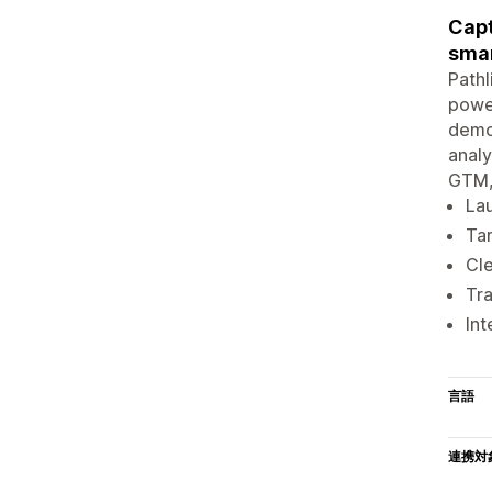
Capt
sma
Pathl
power
demog
analy
GTM, 
Lau
Tar
Cle
Tra
Int
言語
連携対