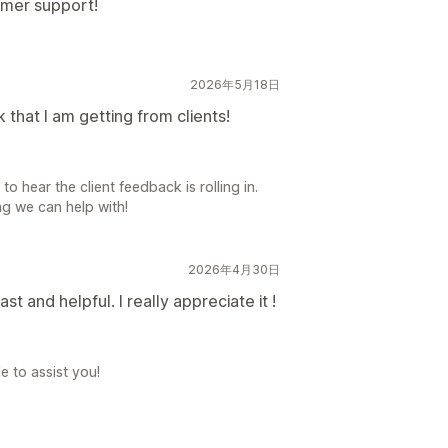
omer support!
2026年5月18日
that I am getting from clients!
o hear the client feedback is rolling in.
ng we can help with!
2026年4月30日
t and helpful. I really appreciate it !
e to assist you!