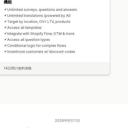
機能
Unlimited surveys, questions and answers
Unlimited translations (powered by AI)
Target by location, OV< LTV, products
Access all templates
Integrate with Shopify Flow, GTM & more
Access all question types
Conditional logic for complex flows
Incentivize customers w/ discount codes
14日間の無料体験
2026年6月11日