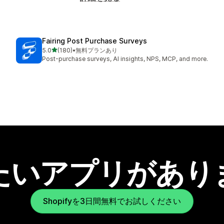
Fairing Post Purchase Surveys
5つ星中
5.0
(180)
•
無料プランあり
合計レビュー数：180件
Post-purchase surveys, AI insights, NPS, MCP, and more.
たいアプリがあり
Shopifyを3日間無料でお試しください