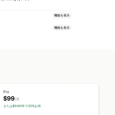
機能を表示
機能を表示
埋め込み式フォーム
リアルタイム編集
複数言語
イベント追跡
セグメンテーション
core (NPS)
商品フィードバック
ェックアウト分析
ROAS
析
顧客セグメント
Pro
データのエクスポート
履歴分析
$99
/月
または$949/年で20%お得