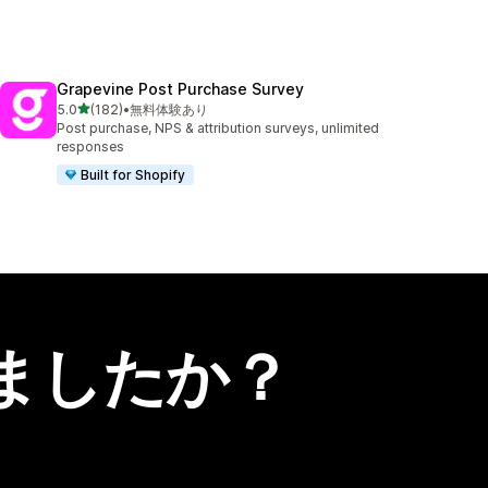
Grapevine Post Purchase Survey
5つ星中
5.0
(182)
•
無料体験あり
合計レビュー数：182件
Post purchase, NPS & attribution surveys, unlimited
responses
Built for Shopify
ましたか？