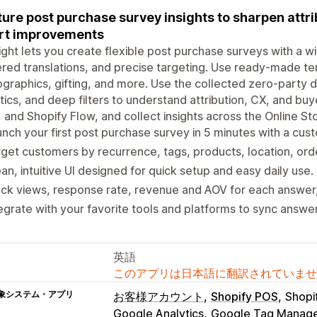
ure post purchase survey insights to sharpen attr
rt improvements
ight lets you create flexible post purchase surveys with a w
ed translations, and precise targeting. Use ready-made tem
raphics, gifting, and more. Use the collected zero-party dat
tics, and deep filters to understand attribution, CX, and buye
and Shopify Flow, and collect insights across the Online St
nch your first post purchase survey in 5 minutes with a cu
get customers by recurrence, tags, products, location, orde
an, intuitive UI designed for quick setup and easy daily use.
ck views, response rate, revenue and AOV for each answer, 
egrate with your favorite tools and platforms to sync answe
英語
このアプリは日本語に翻訳されていませ
象システム・アプリ
お客様アカウント
Shopify POS
Shopi
Google Analytics
Google Tag Manag