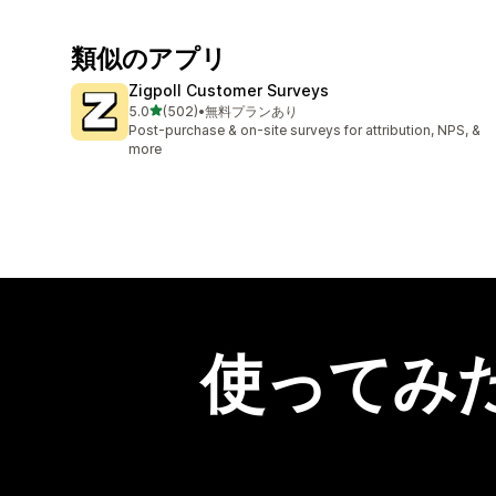
類似のアプリ
Zigpoll Customer Surveys
5つ星中
5.0
(502)
•
無料プランあり
合計レビュー数：502件
Post-purchase & on-site surveys for attribution, NPS, &
more
使ってみ