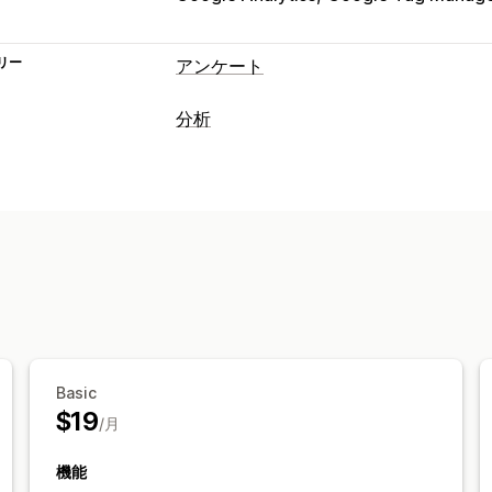
リー
アンケート
フォームのカスタマイズ
分析
条件付きロジック
カスタムスタイル
お客様の操作動向
ファイルのアップロード
テンプレート
リアルタイム追跡
アクティビティ追跡
アンケートタイプ
顧客生涯価値 (LTV)
コホート分析
顧客満足度
市場調査
Net Promoter S
マーケティングと販売
購入後
属性
マーケティングアトリビューション
チ
エントリー管理
ファネル分析
ピクセル追跡
SMS
メール
データのエクスポート
分
ビジュアルとレポート
Basic
分析ダッシュボード
カスタムレポート
$19
/月
機能