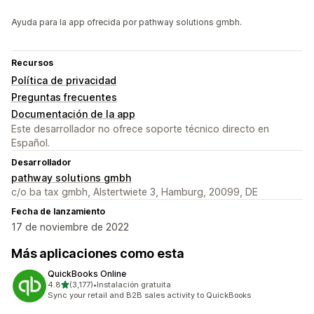
Ayuda para la app ofrecida por pathway solutions gmbh.
Recursos
Política de privacidad
Preguntas frecuentes
Documentación de la app
Este desarrollador no ofrece soporte técnico directo en
Español.
Desarrollador
pathway solutions gmbh
c/o ba tax gmbh, Alstertwiete 3, Hamburg, 20099, DE
Fecha de lanzamiento
17 de noviembre de 2022
Más aplicaciones como esta
QuickBooks Online
de 5 estrellas
4.8
(3,177)
•
Instalación gratuita
3177 reseñas en total
Sync your retail and B2B sales activity to QuickBooks