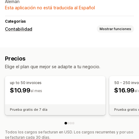
Alemán
Esta aplicación no está traducida al Español
Categorías
Contabilidad
Mostrar funciones
Informes financieros
Ingresos y saldo
Ventas y reembolsos
Precios
Impuesto sobre las ventas
Devoluciones y cambios
Elige el plan que mejor se adapte a tu negocio.
Operaciones financieras
Facturación
Pedidos de compra
Múltiples tiendas
up to 50 invoices
50 - 250 invo
Múltiples monedas
$10.99
$16.99
al mes
al
Sincronización de datos automatizada
Clientes
Precios
Importación de datos históricos
Prueba gratis de 7 día
Prueba gratis 
Todos los cargos se facturan en USD. Los cargos recurrentes y por uso
se facturan cada 30 días.