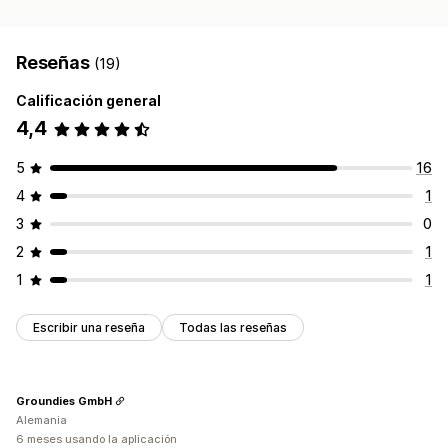
Reseñas
(19)
Calificación general
4,4
5
16
4
1
3
0
2
1
1
1
Escribir una reseña
Todas las reseñas
Groundies GmbH
Alemania
6 meses usando la aplicación