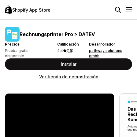
Shopify App Store
Rechnungsprinter Pro > DATEV
Precios
Calificación
Desarrollador
Prueba gratis
4,4
(19)
pathway solutions
disponible
gmbh
Instalar
Ver tienda de demostración