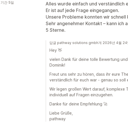
 기간 5일
Alles wurde einfach und verständlich 
Er ist auf jede Frage eingegangen.
Unsere Probleme konnten wir schnell 
Sehr angenehmer Kontakt – kann ich a
5 Sterne.
답글 pathway solutions gmbh개 2026년 4월 2
Hey 👋
vielen Dank für deine tolle Bewertung un
Dominik!
Freut uns sehr zu hören, dass ihr eure Th
verständlich für euch war - genau so soll 
Wir legen großen Wert darauf, komplexe
individuell auf Fragen einzugehen.
Danke für deine Empfehlung 🚀
Liebe Grüße,
pathway