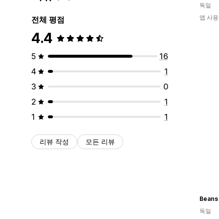
독일
앱 사용
전체 평점
4.4
5
16
4
1
3
0
2
1
1
1
리뷰 작성
모든 리뷰
독일