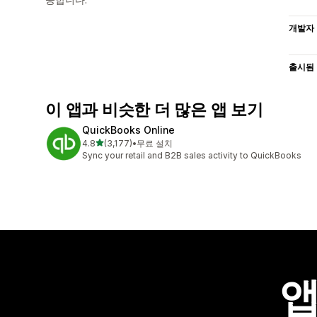
개발자
출시됨
이 앱과 비슷한 더 많은 앱 보기
QuickBooks Online
별 5개 중
4.8
(3,177)
•
무료 설치
총 리뷰 3177개
Sync your retail and B2B sales activity to QuickBooks
앱