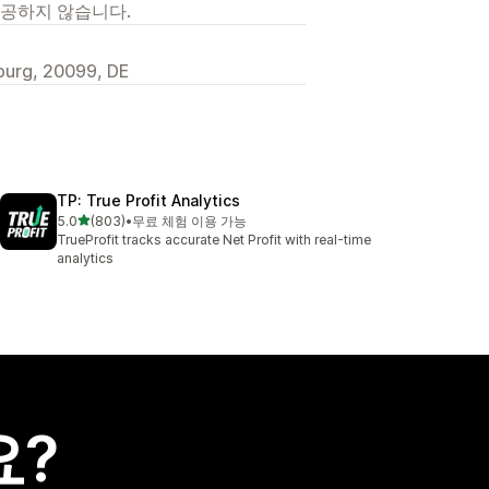
제공하지 않습니다.
burg, 20099, DE
TP: True Profit Analytics
별 5개 중
5.0
(803)
•
무료 체험 이용 가능
총 리뷰 803개
TrueProfit tracks accurate Net Profit with real-time
analytics
요?