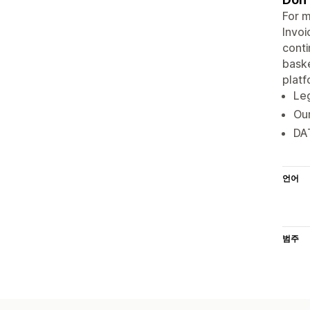
For m
Invoi
conti
baske
platf
Leg
Our
DA
언어
범주