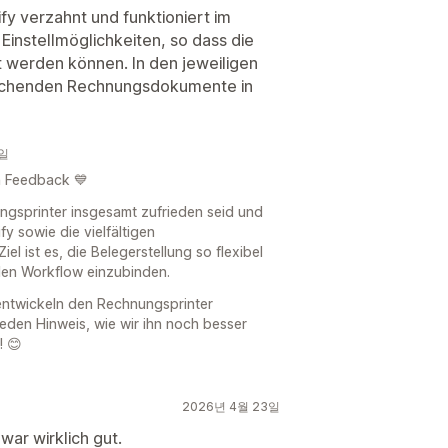
fy verzahnt und funktioniert im
Einstellmöglichkeiten, so dass die
erden können. In den jeweiligen
rechenden Rechnungsdokumente in
0일
n Feedback 💙
ungsprinter insgesamt zufrieden seid und
fy sowie die vielfältigen
l ist es, die Belegerstellung so flexibel
den Workflow einzubinden.
entwickeln den Rechnungsprinter
jeden Hinweis, wie wir ihn noch besser
! 😊
2026년 4월 23일
ar wirklich gut.