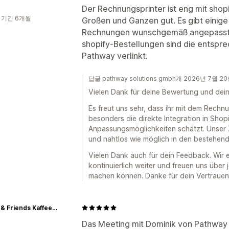
Der Rechnungsprinter ist eng mit shopi
 기간 6개월
Großen und Ganzen gut. Es gibt einige 
Rechnungen wunschgemäß angepasst w
shopify-Bestellungen sind die entsp
Pathway verlinkt.
답글 pathway solutions gmbh개 2026년 7월 2
Vielen Dank für deine Bewertung und dei
Es freut uns sehr, dass ihr mit dem Rechn
besonders die direkte Integration in Shopi
Anpassungsmöglichkeiten schätzt. Unser Zie
und nahtlos wie möglich in den bestehen
Vielen Dank auch für dein Feedback. Wir 
kontinuierlich weiter und freuen uns über 
machen können. Danke für dein Vertrauen
Beans & Friends Kaffeerösterei
Das Meeting mit Dominik von Pathway w