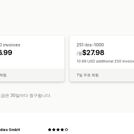
재무 운영
청구서 및 인보이스 발행
구매 주문
멀
자동 데이터 동기화
고객
가격 책정
내역 데이터 가져오기
0 invoices
251-bis-1000
6.99
$27.98
/월
10.99 USD additional 250 invoic
 체험
7일 무료 체험
 요금은 30일마다 청구됩니다.
dies GmbH