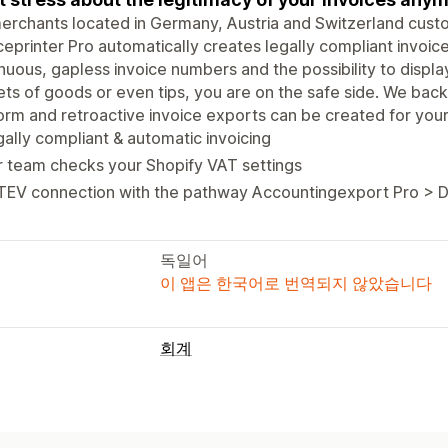
erchants located in Germany, Austria and Switzerland cus
ceprinter Pro automatically creates legally compliant invoic
nuous, gapless invoice numbers and the possibility to display
ts of goods or even tips, you are on the safe side. We back
orm and retroactive invoice exports can be created for your
ally compliant & automatic invoicing
 team checks your Shopify VAT settings
TEV connection with the pathway Accountingexport Pro > 
독일어
이 앱은 한국어로 번역되지 않았습니다
회계
재무 보고서
수입 및 잔액
판매액 및 환불액
판매세