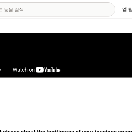
앱 
 이미지 갤러리
t stress about the legitimacy of your invoices any