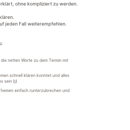
erklärt, ohne kompliziert zu werden.
klären.
uf jeden Fall weiterempfehlen.
4일
d die netten Worte zu dem Termin mit
emen schnell klären konntet und alles
es sein 🙌
 Themen einfach runterzubrechen und