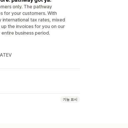
tomers only. The pathway
es for your customers. With
 international tax rates, mixed
 up the invoices for you on our
 entire business period.
DATEV
기능 표시
반품 또는 교환