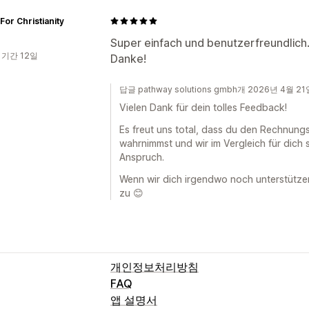
For Christianity
Super einfach und benutzerfreundlich. V
 기간 12일
Danke!
답글 pathway solutions gmbh개 2026년 4월 21
Vielen Dank für dein tolles Feedback!
Es freut uns total, dass du den Rechnungs
wahrnimmst und wir im Vergleich für dich 
Anspruch.
Wenn wir dich irgendwo noch unterstütze
zu 😊
개인정보처리방침
FAQ
앱 설명서