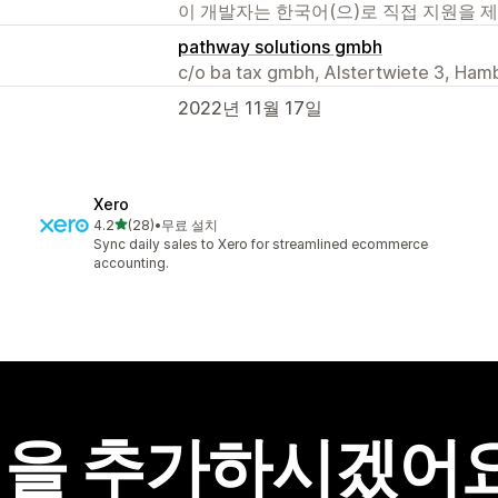
이 개발자는 한국어(으)로 직접 지원을 
pathway solutions gmbh
c/o ba tax gmbh, Alstertwiete 3, Ham
2022년 11월 17일
Xero
별 5개 중
4.2
(28)
•
무료 설치
총 리뷰 28개
Sync daily sales to Xero for streamlined ecommerce
accounting.
을 추가하시겠어