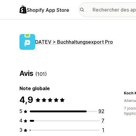
Shopify App Store
DATEV > Buchhaltungsexport Pro
Avis
(101)
Note globale
Koch 
4,9
Allem
7 jours
5
92
l’appli
4
7
3
1