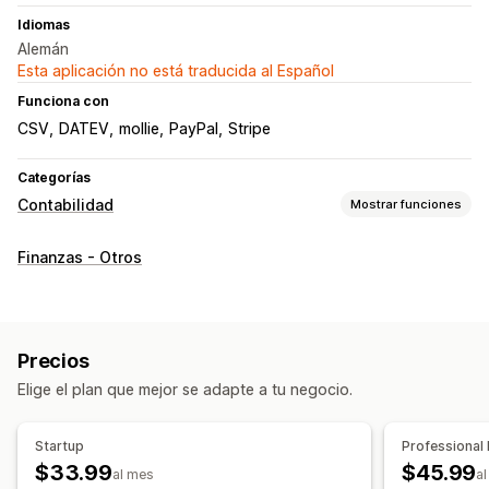
Idiomas
Alemán
Esta aplicación no está traducida al Español
Funciona con
CSV
DATEV
mollie
PayPal
Stripe
Categorías
Contabilidad
Mostrar funciones
Informes financieros
Finanzas - Otros
Ingresos y saldo
Ventas y reembolsos
Impuesto sobre las ventas
Devoluciones y cambios
Informes personalizados
Precios
Operaciones financieras
Elige el plan que mejor se adapte a tu negocio.
Facturación
Cuentas por cobrar
Pedidos de compra
Múltiples tiendas
Múltiples monedas
Multicanal
Startup
Professional
$33.99
$45.99
al mes
a
Sincronización de datos automatizada