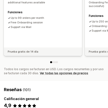
additional features available
Onboarding Fe
Detalles del pedido
Transacciones
Pagos
successful)
Mapeo del impuesto sobre las ventas
Funciones
Funciones
Conciliación bancaria
Importación de datos históricos
Up to 99 orders per month
Up to 250 or
Free Onboarding session
Onboarding 
Support via Mail
Support via 
Prueba gratis de 14 día
Prueba gratis 
Todos los cargos se facturan en USD. Los cargos recurrentes y por uso
se facturan cada 30 días.
Ver todas las opciones de precios
Reseñas
(101)
Calificación general
4,9