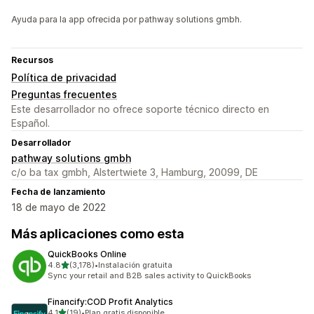
Ayuda para la app ofrecida por pathway solutions gmbh.
Recursos
Política de privacidad
Preguntas frecuentes
Este desarrollador no ofrece soporte técnico directo en
Español.
Desarrollador
pathway solutions gmbh
c/o ba tax gmbh, Alstertwiete 3, Hamburg, 20099, DE
Fecha de lanzamiento
18 de mayo de 2022
Más aplicaciones como esta
QuickBooks Online
de 5 estrellas
4.8
(3,178)
•
Instalación gratuita
3178 reseñas en total
Sync your retail and B2B sales activity to QuickBooks
Financify:COD Profit Analytics
de 5 estrellas
4.1
(19)
•
Plan gratis disponible