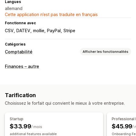
Langues
allemand
Cette application n’est pas traduite en français
Fonctionne avec
CSV
DATEV
mollie
PayPal
Stripe
Catégories
Comptabilité
Afficher les fonctionnalités
Rapports financiers
Finances – autre
Revenu et solde
Ventes et remboursements
Taxe de vente
Retours et échanges
Rapports personnalisés
Tarification
Opérations financières
Choisissez le forfait qui convient le mieux à votre entreprise.
Facturation
Comptes débiteurs
Bons de commande
Boutiques multiples
Devises multiples
Multicanal
Startup
Professional
$33.99
$45.99
/ mois
/
Synchronisation automatique des données
additional features available
Onboarding Fe
Détails des commandes
Transactions
Versements