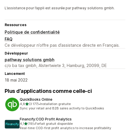
L’assistance pour l’appli est assurée par pathway solutions gmbh.
Ressources
Politique de confidentialité
FAQ
Ce développeur n’offre pas d’assistance directe en Français.
Développeur
pathway solutions gmbh
c/o ba tax gmbh, Alstertwiete 3, Hamburg, 20099, DE
Lancement
18 mai 2022
Plus d’applications comme celle-ci
QuickBooks Online
étoile(s) sur 5
4,8
(3 177)
•
Installation gratuite
3177 avis au total
Sync your retail and B2B sales activity to QuickBooks
Financify:COD Profit Analytics
étoile(s) sur 5
4,1
(19)
•
Forfait gratuit disponible
19 avis au total
Real-time COD-first profit analytics to increase profitability