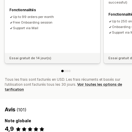
successful)
Cartographie des taxes de vente
Rapprochement bancaire
Fonctionnalités
Fonctionnalit
Importation de l’historique des données
Up to 99 orders per month
Up to 250 or
Free Onboarding session
Onboarding 
Support via Mail
Support via 
Essai gratuit de 14 jour(s)
Essai gratuit d
Tous les frais sont facturés en USD. Les frais récurrents et basés sur
l’utilisation sont facturés tous les 30 jours.
Voir toutes les options de
tarification
Avis
(101)
Note globale
4,9