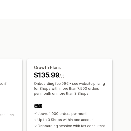
交換
カスタムレポート
複数ストア
複数通貨
マルチチャネル
ピング
銀行照合
Growth Plans
$135.99
/月
d if
Onboarding fee 99€ - see website pricing
for Shops with more than 7.500 orders
per month or more than 3 Shops.
機能
above 1.000 orders per month
onsultant
Up to 3 Shops within one account
Onboarding session with tax consultant