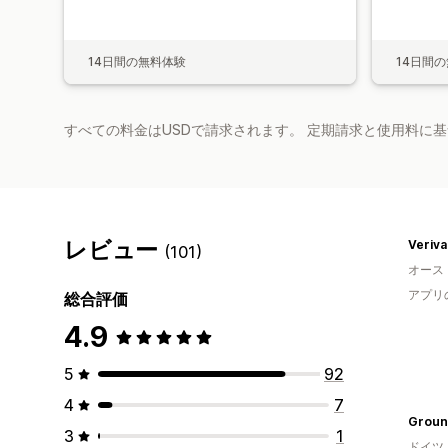
14日間の無料体験
14日間
すべての料金はUSDで請求されます。 定期請求と使用料に
レビュー
Veriva
(101)
オース
アプリ
総合評価
4.9
5
92
4
7
Groun
3
1
ドイツ