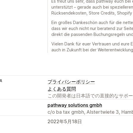
Es freut uns sehr, dass pathway euch bei
unterstützt – gerade auch bei spezielleren
Rücksendekosten, Store Credits, Shopify
Ein großes Dankeschön auch für die nette
dass wir euch nicht nur beratend zur Sei
direkt die passenden Buchungsregeln und
Vielen Dank für euer Vertrauen und eure 
auch in Zukunft bei der Weiterentwicklung
ス
プライバシーポリシー
よくある質問
この開発者は日本語での直接的なサポー
pathway solutions gmbh
c/o ba tax gmbh, Alstertwiete 3, Ham
2022年5月18日