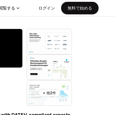
閲覧する
ログイン
無料で始める
+ 他2件
 with DATEV-compliant exports.