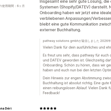
Insgesamt eine sehr gute Lösung, die
の使用期間：6ヶ月
Systemen (Shopify/DATEV) darstellt. 
Onboarding haben wir jetzt eine ideal
verbliebenen Anpassungen/Verbesseru
bleibt eine gute Kommunikation zwis
externer Buchhaltung.
pathway solutions gmbhが返信しました 2026
Vielen Dank für dein ausführliches und eh
Es freut uns sehr, dass pathway für euch
und DATEV geworden ist. Gleichzeitig dan
Onboarding. Schön zu hören, dass wir g
haben und euch nun bei den letzten Opti
Dein Hinweis zur engen Abstimmung zwis
Buchhaltung ist absolut richtig. Eine gute
einen reibungslosen Ablauf. Vielen Dank f
Feedback!
na Déri