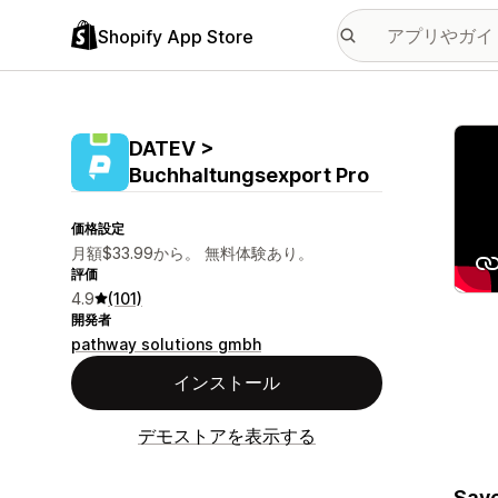
Shopify App Store
特集
DATEV >
Buchhaltungsexport Pro
価格設定
月額$33.99から。 無料体験あり。
評価
4.9
(101)
開発者
pathway solutions gmbh
インストール
デモストアを表示する
Save