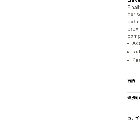
Final
our s
data 
provi
compr
Acc
Ref
Per
言語
連携対
カテゴ