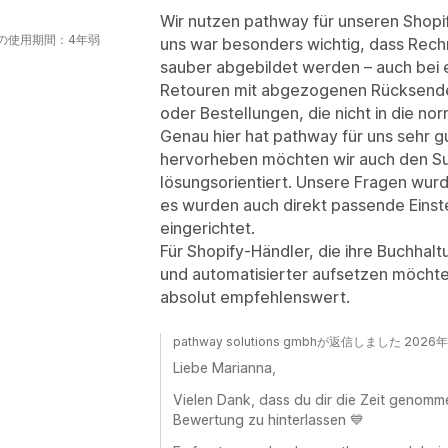
Wir nutzen pathway für unseren Shopif
の使用期間：4年弱
uns war besonders wichtig, dass Rech
sauber abgebildet werden – auch bei e
Retouren mit abgezogenen Rücksendek
oder Bestellungen, die nicht in die no
Genau hier hat pathway für uns sehr g
hervorheben möchten wir auch den Sup
lösungsorientiert. Unsere Fragen wur
es wurden auch direkt passende Einst
eingerichtet.
Für Shopify-Händler, die ihre Buchha
und automatisierter aufsetzen möchten
absolut empfehlenswert.
pathway solutions gmbhが返信しました 2026
Liebe Marianna,
Vielen Dank, dass du dir die Zeit genomme
Bewertung zu hinterlassen 💙