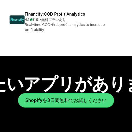
Financify:COD Profit Analytics
5つ星中
4.1
(19)
•
無料プランあり
合計レビュー数：19件
Real-time COD-first profit analytics to increase
profitability
たいアプリがあり
Shopifyを3日間無料でお試しください