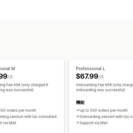
収益と残高
売上と返金
売上税
返品と
財務運営
請求と請求書発行
売掛金勘定
注文書
自動データ同期
注文詳細
取引
支払い受取
売上税マッ
履歴データのインポート
ional M
Professional L
99
$67.99
/月
/月
ng Fee 49€ (only charged if
Onboarding Fee 99€ (only charge
ng was successful)
onboarding was successful)
機能
250 orders per month
Up to 500 orders per month
ding session with tax consultant
Onboarding session with tax c
t via Mail
Support via Mail