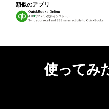
類似のアプリ
QuickBooks Online
5つ星中
4.8
(3,176)
•
無料インストール
合計レビュー数：3176件
Sync your retail and B2B sales activity to QuickBooks
使ってみ