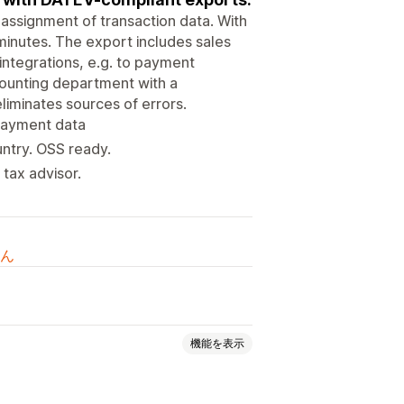
 assignment of transaction data. With
minutes. The export includes sales
 integrations, e.g. to payment
counting department with a
iminates sources of errors.
 payment data
untry. OSS ready.
tax advisor.
ん
機能を表示