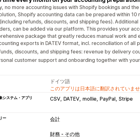
ly, no more accounting issues with Shopify bookings and the
olution, Shopify accounting data can be prepared within 10 
(including refunds, discounts, and shipping fees). Additional
ders, can be added via our platform. This provides your ac
ehensive package that greatly reduces manual work and el
ounting exports in DATEV format, incl. reconciliation of all
unds, discounts, and shipping fees: revenue by delivery co
sonal customer support and onboarding together with your 
ドイツ語
このアプリは日本語に翻訳されていませ
象システム・アプリ
CSV
DATEV
mollie
PayPal
Stripe
リー
会計
財務レポート
財務 - その他