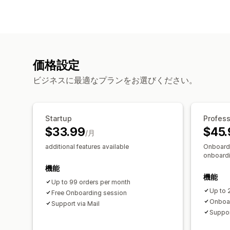
価格設定
ビジネスに最適なプランをお選びください。
Startup
Profess
$33.99
$45.
/月
additional features available
Onboardi
onboardi
機能
機能
Up to 99 orders per month
Up to 
Free Onboarding session
Onboar
Support via Mail
Suppor