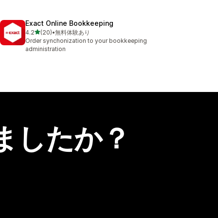
Exact Online Bookkeeping
5つ星中
4.2
(20)
•
無料体験あり
合計レビュー数：20件
Order synchonization to your bookkeeping
administration
ましたか？