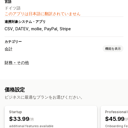
言語
ドイツ語
このアプリは日本語に翻訳されていません
連携対象システム・アプリ
CSV
DATEV
mollie
PayPal
Stripe
カテゴリー
会計
機能を表示
財務レポート
財務 - その他
収益と残高
売上と返金
売上税
返品と交換
カスタムレポート
財務運営
請求と請求書発行
売掛金勘定
注文書
複数ストア
複数通貨
価格設定
マルチチャネル
ビジネスに最適なプランをお選びください。
自動データ同期
Startup
Professional
注文詳細
取引
支払い受取
売上税マッピング
銀行照合
$33.99
$45.99
/月
/
履歴データのインポート
additional features available
Onboarding Fe