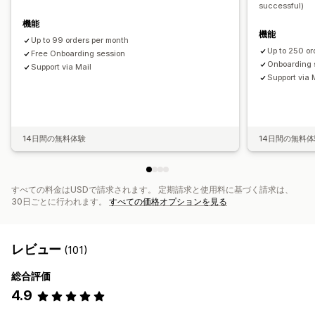
successful)
機能
機能
Up to 99 orders per month
Up to 250 or
Free Onboarding session
Onboarding 
Support via Mail
Support via 
14日間の無料体験
14日間の無料
すべての料金はUSDで請求されます。 定期請求と使用料に基づく請求は、
30日ごとに行われます。
すべての価格オプションを見る
レビュー
(101)
総合評価
4.9