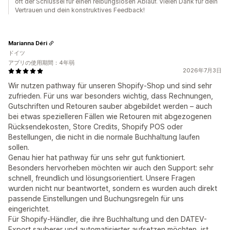
oft der Schlüssel für einen reibungslosen Ablauf. Vielen Dank für dein
Vertrauen und dein konstruktives Feedback!
Marianna Déri
ドイツ
アプリの使用期間：4年弱
2026年7月3日
Wir nutzen pathway für unseren Shopify-Shop und sind sehr
zufrieden. Für uns war besonders wichtig, dass Rechnungen,
Gutschriften und Retouren sauber abgebildet werden – auch
bei etwas spezielleren Fällen wie Retouren mit abgezogenen
Rücksendekosten, Store Credits, Shopify POS oder
Bestellungen, die nicht in die normale Buchhaltung laufen
sollen.
Genau hier hat pathway für uns sehr gut funktioniert.
Besonders hervorheben möchten wir auch den Support: sehr
schnell, freundlich und lösungsorientiert. Unsere Fragen
wurden nicht nur beantwortet, sondern es wurden auch direkt
passende Einstellungen und Buchungsregeln für uns
eingerichtet.
Für Shopify-Händler, die ihre Buchhaltung und den DATEV-
Export sauberer und automatisierter aufsetzen möchten, ist