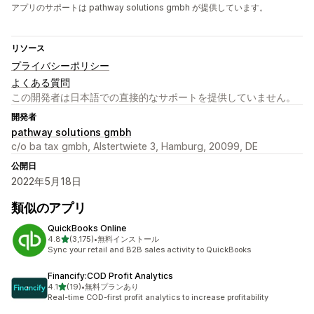
アプリのサポートは pathway solutions gmbh が提供しています。
リソース
プライバシーポリシー
よくある質問
この開発者は日本語での直接的なサポートを提供していません。
開発者
pathway solutions gmbh
c/o ba tax gmbh, Alstertwiete 3, Hamburg, 20099, DE
公開日
2022年5月18日
類似のアプリ
QuickBooks Online
5つ星中
4.8
(3,175)
•
無料インストール
合計レビュー数：3175件
Sync your retail and B2B sales activity to QuickBooks
Financify:COD Profit Analytics
5つ星中
4.1
(19)
•
無料プランあり
合計レビュー数：19件
Real-time COD-first profit analytics to increase profitability