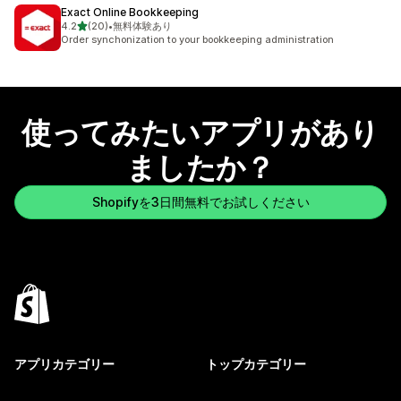
Exact Online Bookkeeping
5つ星中
4.2
(20)
•
無料体験あり
合計レビュー数：20件
Order synchonization to your bookkeeping administration
使ってみたいアプリがあり
ましたか？
Shopifyを3日間無料でお試しください
アプリカテゴリー
トップカテゴリー