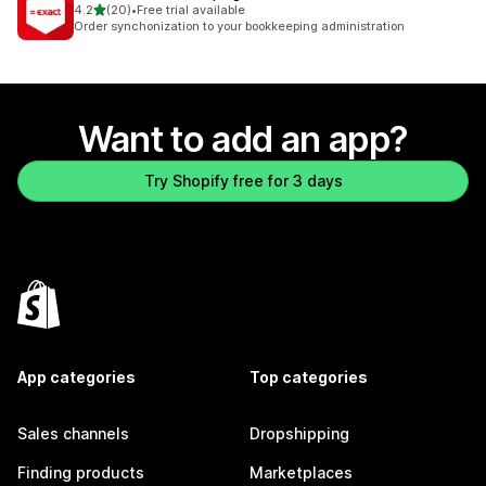
out of 5 stars
4.2
(20)
•
Free trial available
20 total reviews
Order synchonization to your bookkeeping administration
Want to add an app?
Try Shopify free for 3 days
App categories
Top categories
Sales channels
Dropshipping
Finding products
Marketplaces