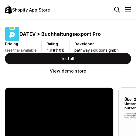
Shopify App Store
DATEV > Buchhaltungsexport Pro
Pricing
Rating
Developer
Free trial available
4.9
(101)
pathway solutions gmbh
Install
View demo store