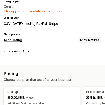
Languages
German
This app is not translated into English
Works with
CSV
DATEV
mollie
PayPal
Stripe
Categories
Accounting
Show features
Financial reports
Finances - Other
Income and balance
Sales and refunds
Sales tax
Returns and exchanges
Custom reports
Financial operations
Pricing
Billing and invoicing
Accounts receivable
Purchase orders
Choose the plan that best fits your business.
Multi-store
Multi-currency
Multi-channel
Startup
Professional
Automated data sync
$33.99
$45.99
/ month
/
Order details
Transactions
Payouts
Sales tax mapping
additional features available
Onboarding Fe
Bank reconciliation
Historical data import