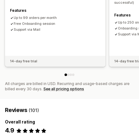
successful)
Features
Features
Up to 99 orders per month
Up to 250 or
Free Onboarding session
Onboarding 
Support via Mail
Support via 
14-day free trial
14-day free tri
All charges are billed in USD. Recurring and usage-based charges are
billed every 30 days.
See all pricing options
Reviews
(101)
Overall rating
4.9