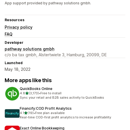
App support provided by pathway solutions gmbh.
Resources
Privacy policy
FAQ
Developer
pathway solutions gmbh
c/o ba tax gmbh, Alstertwiete 3, Hamburg, 20099, DE
Launched
May 18, 2022
More apps like this
QuickBooks Online
out of 5 stars
4.8
(3,173)
•
Free to install
3173 total reviews
Sync your retail and B2B sales activity to QuickBooks
Financify:COD Profit Analytics
out of 5 stars
4.1
(19)
•
Free plan available
19 total reviews
Real-time COD-first profit analytics to increase profitability
Exact Online Bookkeeping