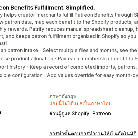
eon Benefits Fulfillment. Simplified.
fy helps creator merchants fulfill Patreon Benefits through S
w patron data, map each benefit to the Shopify products, an
ly rewards. Patrify reduces manual spreadsheet cleanup, 
t, and keeps patron fulfillment organized in Shopify so yo
st!
an patron intake - Select multiple files and months, see th
cise product allocation - Pair each membership benefit to 
ort history - Keep a record of completed imports, patrons,
xible configuration - Add values override for easy month-
ภาษาอังกฤษ
แอปนี้ไม่ได้แปลเป็นภาษาไทย
บ
ส่วนผู้ดูแล Shopify
Patreon
การทำขั้นตอนการทำงานให้เป็นอัตโนมัติ