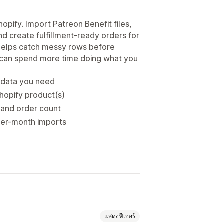
hopify. Import Patreon Benefit files,
d create fulfillment-ready orders for
helps catch messy rows before
u can spend more time doing what you
e data you need
Shopify product(s)
 and order count
over-month imports
แสดงฟีเจอร์