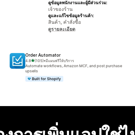
ดูข้อมูลพนักงานและผู้มีส่วนร่วม:
เจ้าของร้าน
ดูและแก้ไขข้อมูลร้านค้า:
สินค้า, คำสั่งซื้อ
ดูรายละเอียด
Order Automator
เต็ม 5 ดาว
4.8
(105)
•
มีแผนฟรีให้บริการ
ทั้งหมด 105 รีวิว
Automate workflows, Amazon MCF, and post purchase
upsells
Built for Shopify
องการเพิ่มแอปใช่