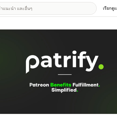
เรียกดู
อรีรูปภาพที่แสดง