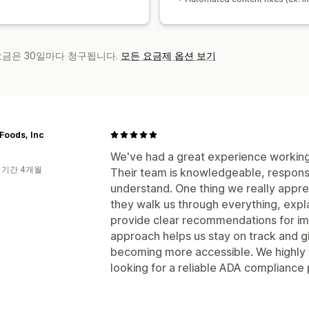
 요금은 30일마다 청구됩니다.
모든 요금제 옵션 보기
 Foods, Inc
We've had a great experience working
 기간 4개월
Their team is knowledgeable, respons
understand. One thing we really appre
they walk us through everything, expla
provide clear recommendations for im
approach helps us stay on track and gi
becoming more accessible. We highl
looking for a reliable ADA compliance 