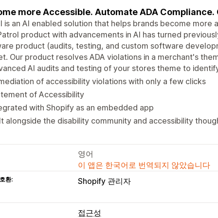
me more Accessible. Automate ADA Compliance. Cod
l is an AI enabled solution that helps brands become more
atrol product with advancements in AI has turned previously
are product (audits, testing, and custom software developme
t. Our product resolves ADA violations in a merchant's theme 
anced AI audits and testing of your stores theme to identify
ediation of accessibility violations with only a few clicks
tement of Accessibility
tegrated with Shopify as an embedded app
lt alongside the disability community and accessibility thoug
영어
이 앱은 한국어로 번역되지 않았습니다
호환:
Shopify 관리자
접근성