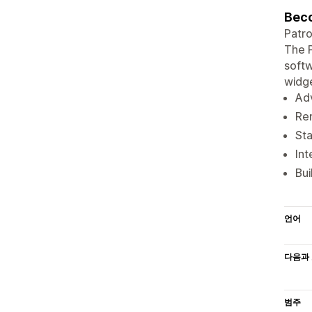
Beco
Patro
The P
softw
widge
Adv
Rem
Sta
In
Bui
언어
다음과 
범주