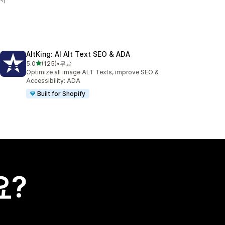
AltKing: AI Alt Text SEO & ADA
별 5개 중
5.0
(125)
•
무료
총 리뷰 125개
Optimize all image ALT Texts, improve SEO &
Accessibility: ADA
Built for Shopify
요?