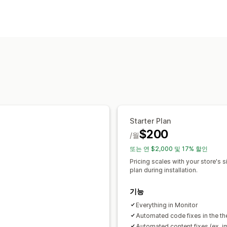
규정 준수 유형
ADA
AODA
EAA
WCAG
접근성 도구
안내
AI 기반
Starter Plan
$200
/월
또는 연 $2,000 및 17% 할인
Pricing scales with your store's 
plan during installation.
기능
Everything in Monitor
Automated code fixes in the t
Automated content fixes (ex. i