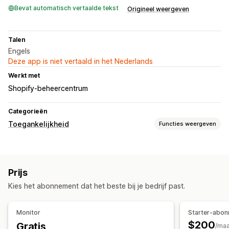
Bevat automatisch vertaalde tekst
Origineel weergeven
Talen
Engels
Deze app is niet vertaald in het Nederlands
Werkt met
Shopify-beheercentrum
Categorieën
Toegankelijkheid
Functies weergeven
Nalevingstypen
ADA
AODA
EAA
WCAG
Prijs
Toegankelijkheidstools
Kies het abonnement dat het beste bij je bedrijf past.
Verklaring
Door AI aangestuurd
Monitor
Starter-abo
$200
Gratis
/ma