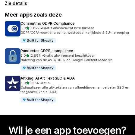
Zie details
Meer apps zoals deze
Consentmo GDPR Compliance
van 5 sterren
5,0
(1.872)
•
Gratis abonnement beschikbaar
1872 recensies in totaal
GDPR/CCPA-cookienaleving, webtoegankelijkheid & EU-herroeping
Built for Shopify
Pandectes GDPR‑compliance
van 5 sterren
5,0
(2.887)
•
Gratis abonnement beschikbaar
2887 recensies in totaal
Naleving van de AVG/GDPR en Google Consent Mode v2
Built for Shopify
AltKing: AI Alt Text SEO & ADA
van 5 sterren
5,0
(126)
•
Gratis
126 recensies in totaal
Optimaliseer alle alt-teksten van afbeeldingen en verbeter SEO en
toegankelijkheid: ADA
Built for Shopify
Wil je een app toevoegen?