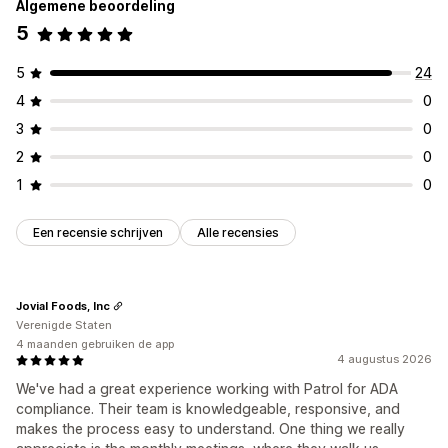
Algemene beoordeling
5
5
24
4
0
3
0
2
0
1
0
Een recensie schrijven
Alle recensies
Jovial Foods, Inc
Verenigde Staten
4 maanden gebruiken de app
4 augustus 2026
We've had a great experience working with Patrol for ADA
compliance. Their team is knowledgeable, responsive, and
makes the process easy to understand. One thing we really