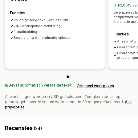
of $2,000/jaa
De prijzen sch
Functies
complexiteit v
Volledige toegankelijkheidsaudit
installatie au
24/7 doorlopende monitoring
E-mailmeldingen
Functies
Begeleiding bij handmatig oplossen
Alles in Moni
Geautomatis
Geautomatise
afbeeldinge
Bevat automatisch vertaalde tekst
Origineel weergeven
Alle betalingen worden in USD gefactureerd. Terugkerende en op
gebruik gebaseerde kosten worden om de 30 dagen gefactureerd.
Alle
prijsopties
Recensies
(24)