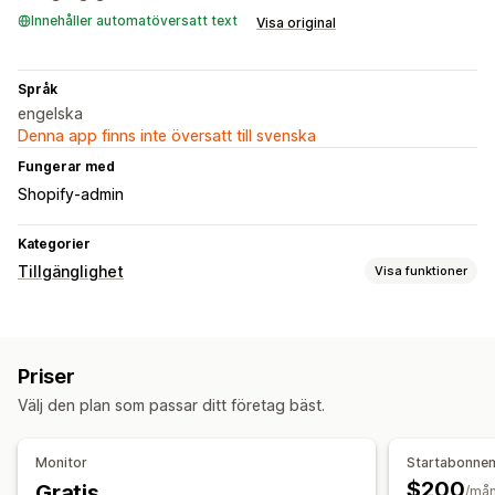
Innehåller automatöversatt text
Visa original
Språk
engelska
Denna app finns inte översatt till svenska
Fungerar med
Shopify-admin
Kategorier
Tillgänglighet
Visa funktioner
Typer av efterlevnad
ADA
AODA
EAA
WCAG
Priser
Tillgänglighetsverktyg
Välj den plan som passar ditt företag bäst.
Meddelande
AI-baserat
Monitor
Startabonne
$200
Gratis
/må