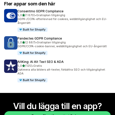
Fler appar som den här
Consentmo GDPR Compliance
av 5 stjärnor
5,0
(1 870)
•
Gratisplan tillgänglig
1870 recensioner totalt
GDPR-/CCPA-efterlevnad för cookies, webbtillgänglighet och EU-
ångerrätt
Built for Shopify
Pandectes GDPR Compliance
av 5 stjärnor
5,0
(2 887)
•
Gratisplan tillgänglig
2887 recensioner totalt
GDPR/CCPA-cookie-banner, webbtillgänglighet och EU-ångerrätt
Built for Shopify
AltKing: AI Alt Text SEO & ADA
av 5 stjärnor
5,0
(125)
•
Gratis
125 recensioner totalt
Optimera alla bilders alt-texter, förbättra SEO och tillgänglighet:
ADA
Built for Shopify
Vill du lägga till en app?