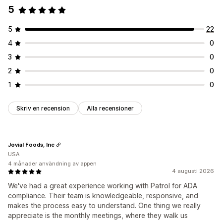
5
5
22
4
0
3
0
2
0
1
0
Skriv en recension
Alla recensioner
Jovial Foods, Inc
USA
4 månader användning av appen
4 augusti 2026
We've had a great experience working with Patrol for ADA
compliance. Their team is knowledgeable, responsive, and
makes the process easy to understand. One thing we really
appreciate is the monthly meetings, where they walk us