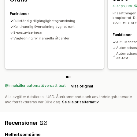
eller $2,000/å
Prissättningen
Funktioner
komplexitet. D
Fullständig tillgänglighetsgranskning
abonnemang vid
Kontinuerlig övervakning dygnet runt
E-postaviseringar
Funktioner
Vägledning för manuella åtgärder
Allt i Monitor
Automatisera
Automatisera
alt-text)
Innehåller automatöversatt text
Visa original
Alla avgifter debiteras i USD. Återkommande och användningsbaserade
avgifter faktureras var 30:e dag.
Se alla prisalternativ
Recensioner
(22)
Helhetsomdöme