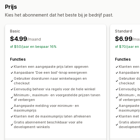
Aanpassing
Prijs
Aangepaste weergave
Knoppen
Kies het abonnement dat het beste bij je bedrijf past.
Basic
Standard
$4.99
$6.99
/maand
/ma
of $50/jaar en bespaar 16%
of $70/jaar en
Functies
Functies
Klanten een aangepaste prijs laten opgeven
Klanten een
Aanpasbare 'Doe een bod'-knop weergeven
Aanpasbare 
Gebruiker doorsturen naar winkelwagen en
Gebruiker d
checkout
checkout
Eenvoudig beheer via regels voor de hele winkel
Eenvoudig be
Minimum-, maximum- en voorgestelde prijzen tonen
Minimum-, m
of verbergen
of verberge
Aangepaste melding voor minimum- en
Aangepaste 
maximumprijs
maximumprij
Klanten met de maximumprijs laten afrekenen
Klanten met
Gratis abonnement beschikbaar voor alle
Gratis abon
development-winkels
development