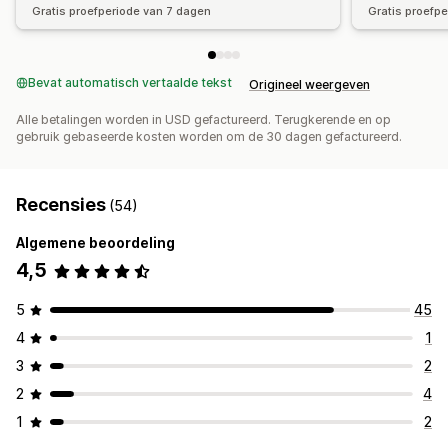
Gratis proefperiode van 7 dagen
Gratis proefp
Bevat automatisch vertaalde tekst
Origineel weergeven
Alle betalingen worden in USD gefactureerd. Terugkerende en op
gebruik gebaseerde kosten worden om de 30 dagen gefactureerd.
Recensies
(54)
Algemene beoordeling
4,5
5
45
4
1
3
2
2
4
1
2