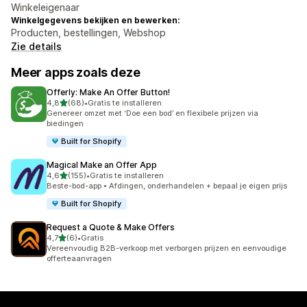
Winkeleigenaar
Winkelgegevens bekijken en bewerken:
Producten, bestellingen, Webshop
Zie details
Meer apps zoals deze
Offerly: Make An Offer Button!
van 5 sterren
4,8
(68)
•
Gratis te installeren
68 recensies in totaal
Genereer omzet met ‘Doe een bod’ en flexibele prijzen via
biedingen
Built for Shopify
Magical Make an Offer App
van 5 sterren
4,6
(155)
•
Gratis te installeren
155 recensies in totaal
Beste-bod-app • Afdingen, onderhandelen + bepaal je eigen prijs
Built for Shopify
Request a Quote & Make Offers
van 5 sterren
4,7
(6)
•
Gratis
6 recensies in totaal
Vereenvoudig B2B-verkoop met verborgen prijzen en eenvoudige
offerteaanvragen