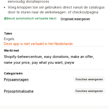
eenvoudig donatieproces
Voeg knoppen toe om gebruikers direct vanuit de catalogus
door te sturen naar de winkelwagen- of checkoutpagina
Bevat automatisch vertaalde tekst
Origineel weergeven
Talen
Engels
Deze app is niet vertaald in het Nederlands
Werkt met
Shopify-beheercentrum
easy donations
make an offer
name your price
pay what you want
pwyw
Categorieën
Prijsaanvragen
Functies weergeven
Prijsregels
Prijsoptimalisatie
Functies weergeven
Prijs verbergen
Offerte omzetten in bestelling
Prijsbeheer
Aangepaste regels
Prijsregels
Aangepaste prijzen
Prijs matchen