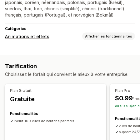
japonais, coréen, néerlandais, polonais, portugais (Brésil),
suédois, thaï, turc, chinois (simplifié), chinois (traditionnel),
français, portugais (Portugal), et norvégien (Bokmål)
Catégories
Animations et effets
Afficher les fonctionnalités
Personnalisation
Animations 3D
Arrière-plans
Animations personnalisées
Tarification
Animations interactives
Couleur
Choisissez le forfait qui convient le mieux à votre entreprise.
Plan Gratuit
Plan Pro
$0.99
Gratuite
/ m
ou $9.90/an e
Fonctionnalités
Fonctionnalit
Inclut 100 vues de boutons par mois.
vues de bout
support 24/7