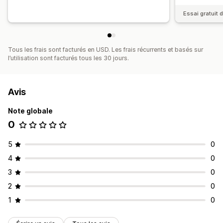
Essai gratuit d
Tous les frais sont facturés en USD. Les frais récurrents et basés sur
l’utilisation sont facturés tous les 30 jours.
Avis
Note globale
0
5
0
4
0
3
0
2
0
1
0