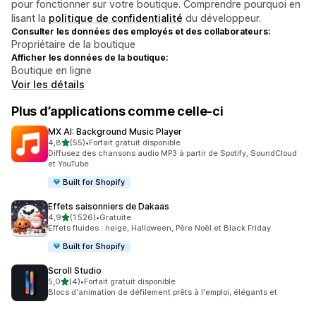
pour fonctionner sur votre boutique. Comprendre pourquoi en
lisant la
politique de confidentialité
du développeur.
Consulter les données des employés et des collaborateurs:
Propriétaire de la boutique
Afficher les données de la boutique:
Boutique en ligne
Voir les détails
Plus d’applications comme celle-ci
MX AI: Background Music Player
étoile(s) sur 5
4,8
(55)
•
Forfait gratuit disponible
55 avis au total
Diffusez des chansons audio MP3 à partir de Spotify, SoundCloud
et YouTube
Built for Shopify
Effets saisonniers de Dakaas
étoile(s) sur 5
4,9
(1 526)
•
Gratuite
1526 avis au total
Effets fluides : neige, Halloween, Père Noël et Black Friday
Built for Shopify
Scroll Studio
étoile(s) sur 5
5,0
(4)
•
Forfait gratuit disponible
4 avis au total
Blocs d'animation de défilement prêts à l'emploi, élégants et