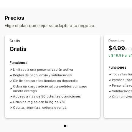
Visualización de carrito
Ocultar tipo de pago
Renombrar tipos de pago
Estilos personalizados
Reglas personalizadas
Ordenar tipos de pago
Precios
Adaptación a dispositivos móviles
Personalización de formulario
Elige el plan que mejor se adapte a tu negocio.
Hacer una venta adicional
Opciones de envío
Validación de direcciones
Envío gratis
Cargos adicionales
Múltiples idiomas
Gratis
Premium
$4.99
Gratis
Personalización de pago
al 
Conversión y ventas adicionales
o $49.99 al añ
Reglas de método de envío
Reglas de forma de pago
Descuentos
Funciones
Ocultar pago exprés
Funciones
Limitado a una personalización activa
Todas las fu
Reglas de pago, envío y validaciones
Personalizac
Sin límites para las tiendas en desarrollo
Personalizac
Cobra un cargo adicional por pedidos con pago
contra entrega
Validaciones
Acceso a más de 50 potentes condiciones
Chat en vivo 
Combina reglas con la lógica Y/O
Oculta, renombra, ordena o valida