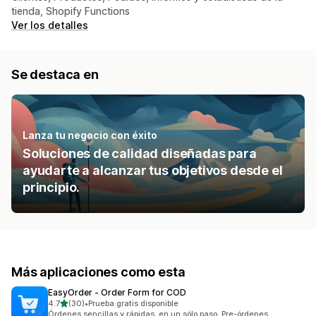
tienda, Shopify Functions
Ver los detalles
Se destaca en
Lanza tu negocio con éxito
Soluciones de calidad diseñadas para
ayudarte a alcanzar tus objetivos desde el
principio.
Más aplicaciones como esta
EasyOrder ‑ Order Form for COD
de 5 estrellas
4.7
(30)
•
Prueba gratis disponible
30 reseñas en total
Órdenes sencillas y rápidas, en un sólo paso. Pre-órdenes.