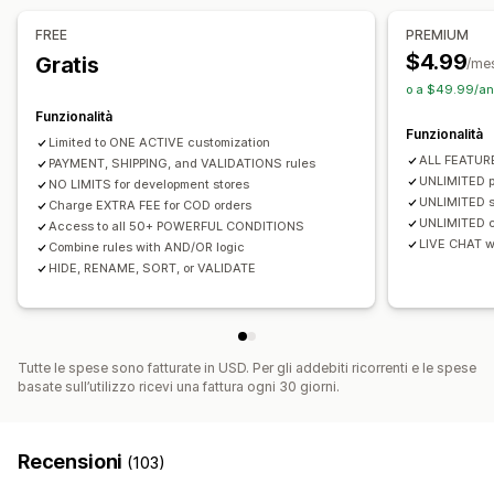
Spedizione gratuita
Costi aggiuntivi
FREE
PREMIUM
Conversione e upselling
$4.99
Gratis
Personalizzazione del check-out
/me
Sconti
o a $49.99/ann
Regole per le modalità di spedizione
Funzionalità
Regole per i metodi di pagamento
Funzionalità
Limited to ONE ACTIVE customization
Nascondi il check-out rapido
ALL FEATUR
PAYMENT, SHIPPING, and VALIDATIONS rules
UNLIMITED p
NO LIMITS for development stores
UNLIMITED s
Charge EXTRA FEE for COD orders
UNLIMITED c
Access to all 50+ POWERFUL CONDITIONS
LIVE CHAT wi
Combine rules with AND/OR logic
HIDE, RENAME, SORT, or VALIDATE
Tutte le spese sono fatturate in USD. Per gli addebiti ricorrenti e le spese
basate sull’utilizzo ricevi una fattura ogni 30 giorni.
Recensioni
(103)