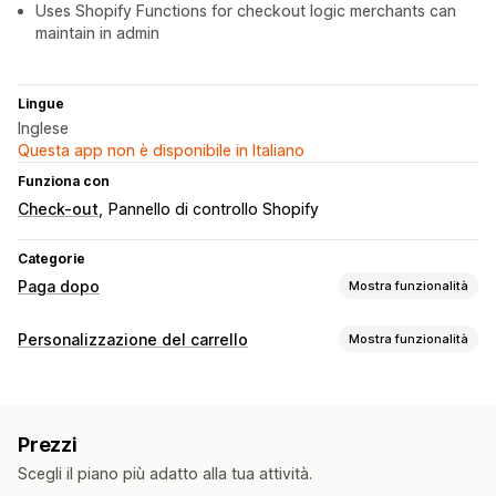
Uses Shopify Functions for checkout logic merchants can
maintain in admin
Lingue
Inglese
Questa app non è disponibile in Italiano
Funziona con
Check-out
Pannello di controllo Shopify
Categorie
Paga dopo
Mostra funzionalità
Gestione del contrassegno
Personalizzazione del carrello
Mostra funzionalità
Commissioni personalizzate
Incentivi prepagati
Visualizzazione del carrello
Nascondi tipo di pagamento
Rinomina i tipi di pagamento
Stili personalizzati
Regole personalizzate
Ordina i tipi di pagamento
Prezzi
Adattivo per dispositivi mobili
Personalizzazione dei moduli
Scegli il piano più adatto alla tua attività.
Upselling
Opzioni di spedizione
Convalida degli indirizzi
Multilingua