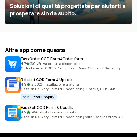
Soluzioni di qualità progettate per aiutarti a
prosperare sin da subito.
Altre app come questa
EasyOrder COD Form&Order form
stelle su 5
4,7
(30)
•
Prova gratuita disponibile
30 recensioni totali
Order Form for COD & Pre-orders – Boost Checkout Simplicity
Releasit COD Form & Upsells
stelle su 5
4,9
(2.532)
•
Installazione gratuita
2532 recensioni totali
Cash on Delivery Form for Dropshipping: Upsells, OTP, SMS
Built for Shopify
EasySell COD Form & Upsells
stelle su 5
4,9
(956)
•
Installazione gratuita
956 recensioni totali
Cash on Delivery Form for Dropshipping with Upsells Offers OTP