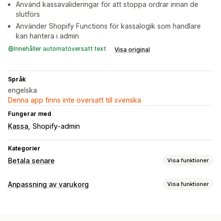
Använd kassavalideringar för att stoppa ordrar innan de
slutförs
Använder Shopify Functions för kassalogik som handlare
kan hantera i admin
Innehåller automatöversatt text
Visa original
Språk
engelska
Denna app finns inte översatt till svenska
Fungerar med
Kassa
Shopify-admin
Kategorier
Betala senare
Visa funktioner
Hantering av betalning vid leverans
Anpassning av varukorg
Visa funktioner
Anpassade avgifter
Förbetalda incitament
Varukorgsvisning
Dölj betalningstyp
Byt namn på betalningstyper
Anpassade stilar
Anpassade regler
Mobilanpassning