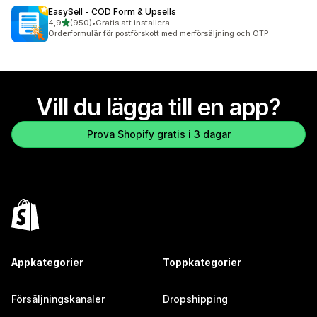
EasySell ‑ COD Form & Upsells
av 5 stjärnor
4,9
(950)
•
Gratis att installera
950 recensioner totalt
Orderformulär för postförskott med merförsäljning och OTP
Vill du lägga till en app?
Prova Shopify gratis i 3 dagar
Appkategorier
Toppkategorier
Försäljningskanaler
Dropshipping