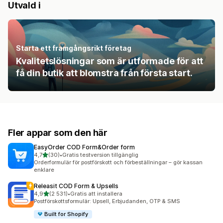
Utvald i
Starta ett framgångsrikt företag
Kvalitetslösningar som är utformade för att
få din butik att blomstra från första start.
Fler appar som den här
EasyOrder COD Form&Order form
av 5 stjärnor
4,7
(30)
•
Gratis testversion tillgänglig
30 recensioner totalt
Orderformulär för postförskott och förbeställningar – gör kassan
enklare
Releasit COD Form & Upsells
av 5 stjärnor
4,9
(2 531)
•
Gratis att installera
2531 recensioner totalt
Postförskottsformulär: Upsell, Erbjudanden, OTP & SMS
Built for Shopify