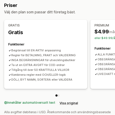
Sortera betalningstyper
Priser
Merförsäljning
Formuläranpassning
Välj den plan som passar ditt företag bäst.
Fri frakt
Fler fält
Leveransalternativ
Addressvalidering
Flera språk
Kassaanpassning
GRATIS
PREMIUM
Konvertering och merförsäljning
$4.99
Gratis
Regler för leveransmetoder
Regler för betalningsmetoder
/må
Rabatter
eller $49.99/å
Dölj snabbkassa
Funktioner
Funktioner
Begränsat till EN AKTIV anpassning
ALLA FUNKT
Regler för BETALNING, FRAKT och VALIDERING
OBEGRÄNSAD
INGA BEGRÄNSNINGAR för utvecklingsbutiker
OBEGRÄNSAD
Ta ut en EXTRA AVGIFT för COD-ordrar
OBEGRÄNSAD
Tillgång till över 50 KRAFTFULLA VILLKOR
LIVECHATT m
Kombinera regler med OCH/ELLER-logik
DÖLJ, BYT NAMN, SORTERA eller VALIDERA
Innehåller automatöversatt text
Visa original
Alla avgifter debiteras i USD. Återkommande och användningsbaserade