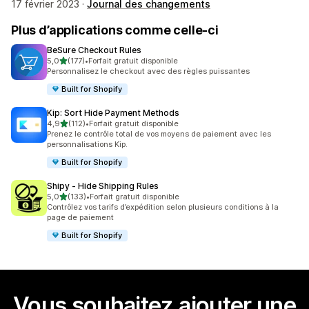
17 février 2023 ·
Journal des changements
Plus d’applications comme celle-ci
BeSure Checkout Rules
étoile(s) sur 5
5,0
(177)
•
Forfait gratuit disponible
177 avis au total
Personnalisez le checkout avec des règles puissantes
Built for Shopify
Kip: Sort Hide Payment Methods
étoile(s) sur 5
4,9
(112)
•
Forfait gratuit disponible
112 avis au total
Prenez le contrôle total de vos moyens de paiement avec les
personnalisations Kip.
Built for Shopify
Shipy ‑ Hide Shipping Rules
étoile(s) sur 5
5,0
(133)
•
Forfait gratuit disponible
133 avis au total
Contrôlez vos tarifs d’expédition selon plusieurs conditions à la
page de paiement
Built for Shopify
Vous souhaitez ajouter une