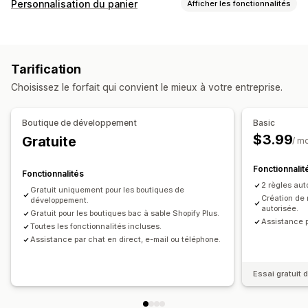
Personnalisation du panier
Afficher les fonctionnalités
Affichage du panier
Règles personnalisées
Tarification
Personnalisation du processus de paiement
Choisissez le forfait qui convient le mieux à votre entreprise.
Règles relatives aux moyens de paiement
Masquer le paiement express
Boutique de développement
Basic
$3.99
Gratuite
/ m
Fonctionnalit
Fonctionnalités
2 règles au
Gratuit uniquement pour les boutiques de
Création de 
développement.
autorisée.
Gratuit pour les boutiques bac à sable Shopify Plus.
Assistance p
Toutes les fonctionnalités incluses.
Assistance par chat en direct, e-mail ou téléphone.
Essai gratuit d