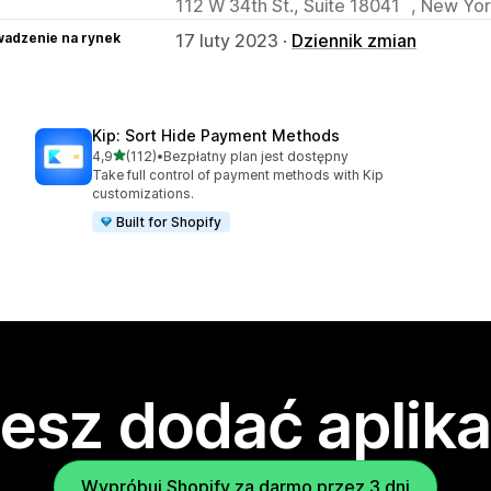
112 W 34th St., Suite 18041 , New Yor
adzenie na rynek
17 luty 2023 ·
Dziennik zmian
Kip: Sort Hide Payment Methods
na 5 gwiazdek
4,9
(112)
•
Bezpłatny plan jest dostępny
Łączna liczba recenzji: 112
Take full control of payment methods with Kip
customizations.
Built for Shopify
esz dodać aplika
Wypróbuj Shopify za darmo przez 3 dni