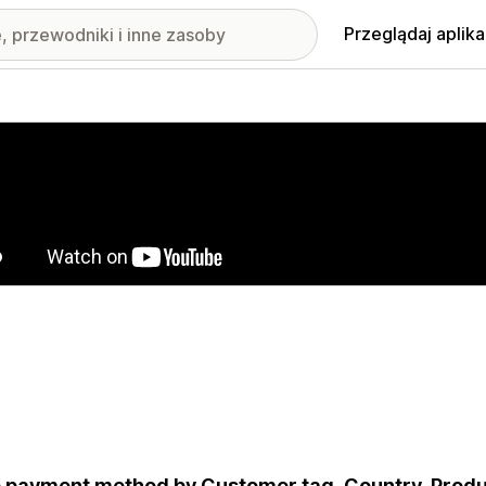
Przeglądaj aplika
nione obrazy w galerii
 payment method by Customer tag, Country, Prod