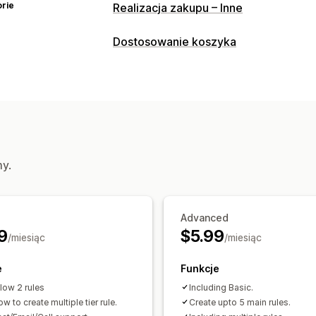
rie
Realizacja zakupu – Inne
Dostosowanie koszyka
Wyświetlanie koszyka
Reguły niestandardowe
Personalizacja realizacji zakupu
Reguły metod płatności
Ukrywanie ek
my.
Advanced
9
$5.99
/miesiąc
/miesiąc
e
Funkcje
llow 2 rules
Including Basic.
ow to create multiple tier rule.
Create upto 5 main rules.