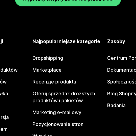
ji
Najpopularniejsze kategorie
Zasoby
Dropshipping
Centrum Po
oduktów
Marketplace
Dokumentac
tów
Recenzje produktu
Społeczność
yłka
Oferuj sprzedaż droższych
Blog Shopif
produktów i pakietów
Badania
Marketing e-mailowy
rsja
Pozycjonowanie stron
pem