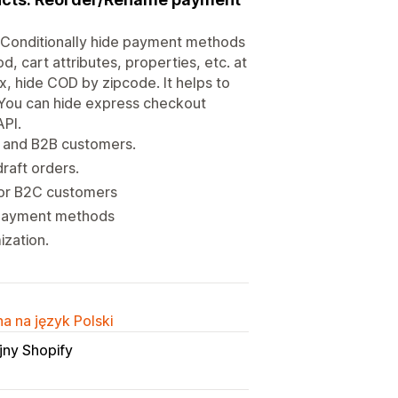
 Conditionally hide payment methods
, cart attributes, properties, etc. at
, hide COD by zipcode. It helps to
. You can hide express checkout
API.
, and B2B customers.
raft orders.
 for B2C customers
 payment methods
ization.
a na język Polski
jny Shopify