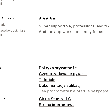
ji
r Schweiz
aria
Super supportive, professional and frie
iące korzystania z
And the app works perfectly for us
ji
y
Polityka prywatności
Często zadawane pytania
Tutoriale
Dokumentacja aplikacji
Ten programista nie oferuje bezpośred
oper
Cirkle Studio LLC
Strona internetowa