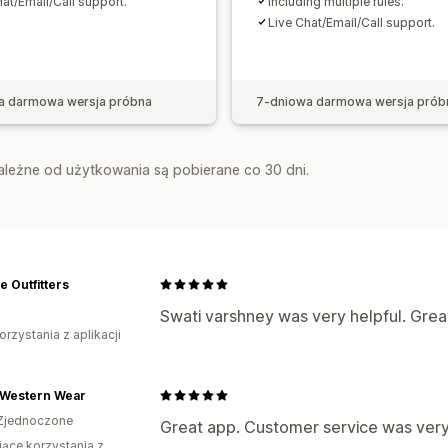
hat/Email/Call support.
Including multiple rules.
Live Chat/Email/Call support.
a darmowa wersja próbna
7-dniowa darmowa wersja prób
zależne od użytkowania są pobierane co 30 dni.
 Outfitters
Swati varshney was very helpful. Gre
orzystania z aplikacji
 Western Wear
Zjednoczone
Great app. Customer service was very
iące korzystania z