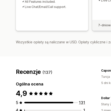
Live C
All Features included.
Live Chat/Email/Call support.
7-dniow
Wszystkie opłaty są naliczane w USD. Opłaty cykliczne i 
Recenzje
Capone
(137)
Turcja
5 dni k
Ogólna ocena
4,9
Dollar
5
131
Stany 
4
1
2 mies