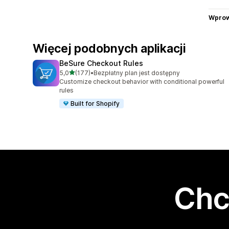
Wprow
Więcej podobnych aplikacji
BeSure Checkout Rules
na 5 gwiazdek
5,0
(177)
•
Bezpłatny plan jest dostępny
Łączna liczba recenzji: 177
Customize checkout behavior with conditional powerful
rules
Built for Shopify
Chc