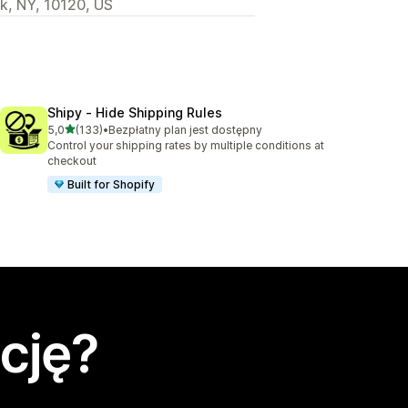
k, NY, 10120, US
Shipy ‑ Hide Shipping Rules
na 5 gwiazdek
5,0
(133)
•
Bezpłatny plan jest dostępny
Łączna liczba recenzji: 133
Control your shipping rates by multiple conditions at
checkout
Built for Shopify
cję?