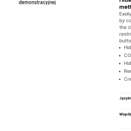
demonstracyjnej
meth
Easi
by co
the c
restr
butto
Hid
COD
Hid
Re
Cre
Języki
Współ