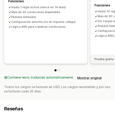
Funciones
Funciones
Hasta 1 regla activa (vence en 14 días)
Hasta 10 reg
Más de 30 condiciones disponibles
Más de 30 c
Pedidos ilimitados
Sin cargos 
Configuración sencilla (no se requiere código)
Pedidos ilim
Lógica AND para combinar condiciones
Configuració
Lógica AND 
Prueba gratis 
Contiene texto traducido automáticamente
Mostrar original
Todos los cargos se facturan en USD. Los cargos recurrentes y por uso
se facturan cada 30 días.
Reseñas