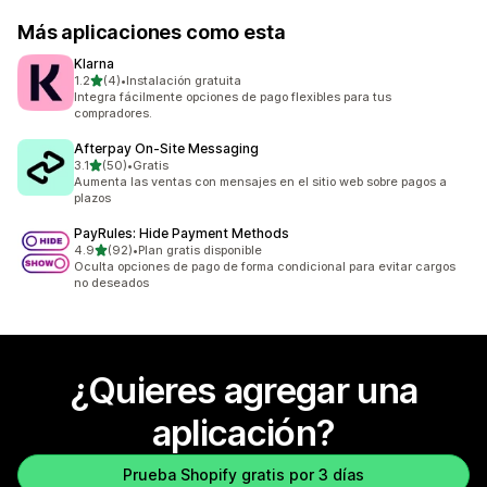
Más aplicaciones como esta
Klarna
de 5 estrellas
1.2
(4)
•
Instalación gratuita
4 reseñas en total
Integra fácilmente opciones de pago flexibles para tus
compradores.
Afterpay On‑Site Messaging
de 5 estrellas
3.1
(50)
•
Gratis
50 reseñas en total
Aumenta las ventas con mensajes en el sitio web sobre pagos a
plazos
PayRules: Hide Payment Methods
de 5 estrellas
4.9
(92)
•
Plan gratis disponible
92 reseñas en total
Oculta opciones de pago de forma condicional para evitar cargos
no deseados
¿Quieres agregar una
aplicación?
Prueba Shopify gratis por 3 días