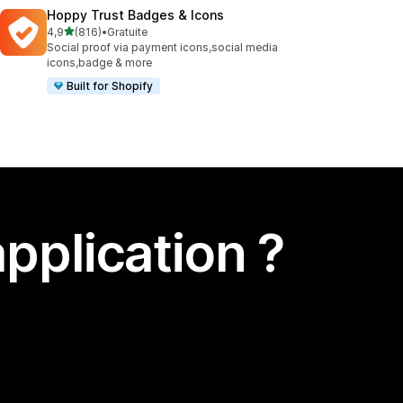
Hoppy Trust Badges & Icons
étoile(s) sur 5
4,9
(816)
•
Gratuite
816 avis au total
Social proof via payment icons,social media
icons,badge & more
Built for Shopify
pplication ?