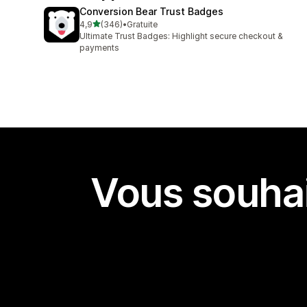
Conversion Bear Trust Badges
étoile(s) sur 5
4,9
(346)
•
Gratuite
346 avis au total
Ultimate Trust Badges: Highlight secure checkout &
payments
Vous souhai