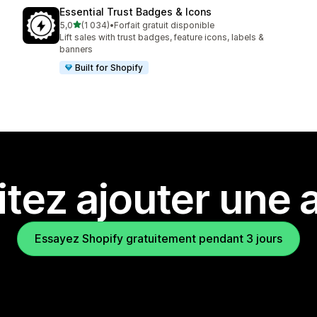
Essential Trust Badges & Icons
étoile(s) sur 5
5,0
(1 034)
•
Forfait gratuit disponible
1034 avis au total
Lift sales with trust badges, feature icons, labels &
banners
Built for Shopify
tez ajouter une a
Essayez Shopify gratuitement pendant 3 jours