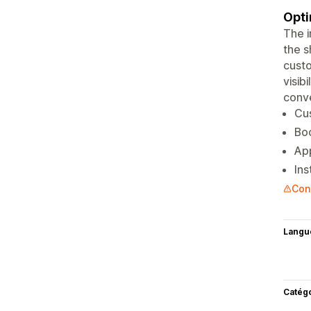
Opti
The i
the s
custo
visib
conve
Cus
Boo
App
Ins
Con
Langu
Catég