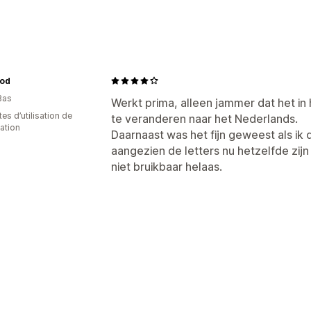
Types d’icônes
Paiement
Position de l’icône
od
Page du panier
Pages de produit
Bas
Werkt prima, alleen jammer dat het in 
es d’utilisation de
te veranderen naar het Nederlands.
cation
Daarnaast was het fijn geweest als ik 
aangezien de letters nu hetzelfde zijn 
niet bruikbaar helaas.