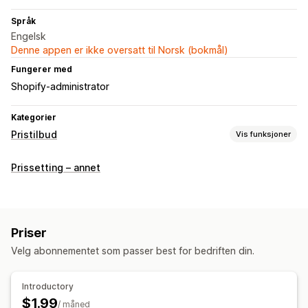
Språk
Engelsk
Denne appen er ikke oversatt til Norsk (bokmål)
Fungerer med
Shopify-administrator
Kategorier
Pristilbud
Vis funksjoner
Prisregler
Prissetting – annet
Skjul pris
Mottilbud
Tilpassede regler
Tilpasning
Tilpasset visning
Priser
Velg abonnementet som passer best for bedriften din.
Introductory
$1.99
/ måned