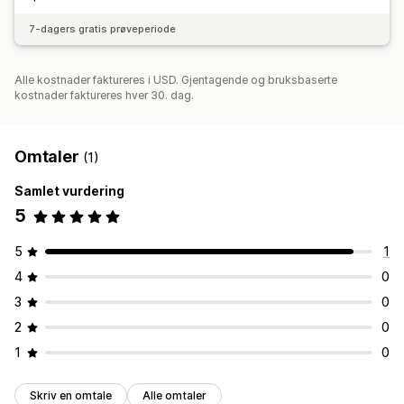
7-dagers gratis prøveperiode
Alle kostnader faktureres i USD. Gjentagende og bruksbaserte
kostnader faktureres hver 30. dag.
Omtaler
(1)
Samlet vurdering
5
5
1
4
0
3
0
2
0
1
0
Skriv en omtale
Alle omtaler