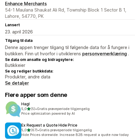
Enhance Merchants
54-1 Maulana Shaukat Ali Rd, Township Block 1 Sector B 1,
Lahore, 54770, PK
Lansert
23. april 2026
Tilgang til data
Denne appen trenger tilgang til følgende data for å fungere i
butikken. Finn ut hvorfor i utviklerens
personvernerklæring
.
Se data om ansatte og bidragsytere:
Butikkeier
Se og rediger butikkdata:
Produkter, andre data
Se detaljer
Flere apper som denne
Hagl
av 5 stjerner
5,0
(5)
•
Gratis prøveperiode tilgjengelig
Totalt 5 omtaler
Price optimization powered by AI
Ex Request a Quote Hide Price
av 5 stjerner
5,0
(67)
•
Gratis prøveperiode tilgjengelig
Totalt 67 omtaler
Hide Prices storewide. Increase B2B request a quote now today