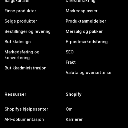
Salgskanaler
Direktefrakting
Finne produkter
Markedsplasser
Selge produkter
Produktanmeldelser
Bestillinger og levering
Mersalg og pakker
Butikkdesign
E-postmarkedsføring
Markedsføring og
SEO
konvertering
Frakt
Butikkadministrasjon
Valuta og oversettelse
Ressurser
Shopify
Shopifys hjelpesenter
Om
API-dokumentasjon
Karrierer