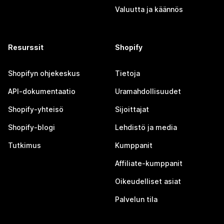
Valuutta ja käännös
Resurssit
Shopify
Shopifyn ohjekeskus
Tietoja
API-dokumentaatio
Uramahdollisuudet
Shopify-yhteisö
Sijoittajat
Shopify-blogi
Lehdistö ja media
Tutkimus
Kumppanit
Affiliate-kumppanit
Oikeudelliset asiat
Palvelun tila