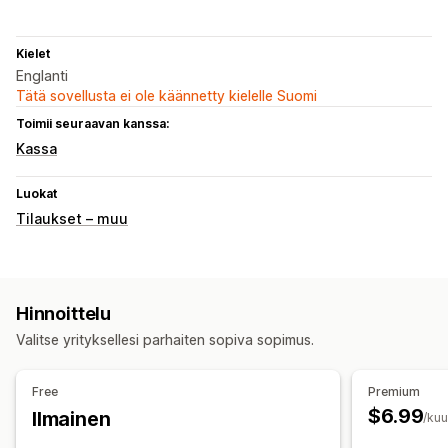
Kielet
Englanti
Tätä sovellusta ei ole käännetty kielelle Suomi
Toimii seuraavan kanssa:
Kassa
Luokat
Tilaukset – muu
Hinnoittelu
Valitse yrityksellesi parhaiten sopiva sopimus.
Free
Premium
$6.99
Ilmainen
/ku