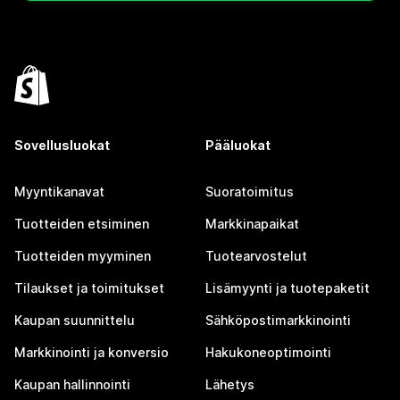
Sovellusluokat
Pääluokat
Myyntikanavat
Suoratoimitus
Tuotteiden etsiminen
Markkinapaikat
Tuotteiden myyminen
Tuotearvostelut
Tilaukset ja toimitukset
Lisämyynti ja tuotepaketit
Kaupan suunnittelu
Sähköpostimarkkinointi
Markkinointi ja konversio
Hakukoneoptimointi
Kaupan hallinnointi
Lähetys