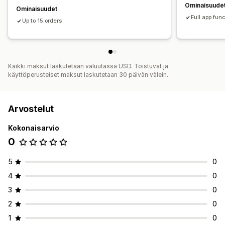
Ominaisuude
Ominaisuudet
Full app func
Up to 15 orders
Kaikki maksut laskutetaan valuutassa USD. Toistuvat ja
käyttöperusteiset maksut laskutetaan 30 päivän välein.
Arvostelut
Kokonaisarvio
0
5
0
4
0
3
0
2
0
1
0