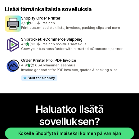
Lisää tämänkaltaisia sovelluksia
Shopify Order Printer
/ 5 tähteä
3,5
(355)
•
Ilmainen
355 arvostelua yhteensä
Print customized pick lists, invoices, packing slips and more
Shiprocket: eCommerce Shipping
/ 5 tähteä
4,1
(630)
•
Ilmainen sopimus saatavilla
630 arvostelua yhteensä
Grow your business faster with a trusted eCommerce partner
Order Printer Pro: PDF Invoice
/ 5 tähteä
4,9
(2 684)
•
Ilmainen asennus
2684 arvostelua yhteensä
Invoice generator for PDF invoices, quotes & packing slips.
Built for Shopify
Haluatko lisätä
sovelluksen?
Kokeile Shopifyta ilmaiseksi kolmen päivän ajan