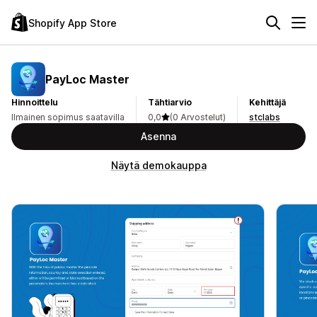
Shopify App Store
PayLoc Master
Hinnoittelu
Tähtiarvio
Kehittäjä
Ilmainen sopimus saatavilla
0,0
(0 Arvostelut)
stclabs
Asenna
Näytä demokauppa