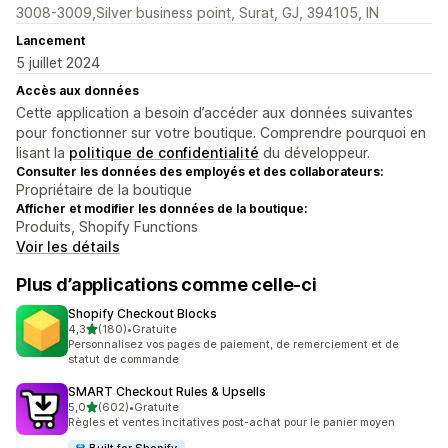
3008-3009,Silver business point, Surat, GJ, 394105, IN
Lancement
5 juillet 2024
Accès aux données
Cette application a besoin d’accéder aux données suivantes
pour fonctionner sur votre boutique. Comprendre pourquoi en
lisant la
politique de confidentialité
du développeur.
Consulter les données des employés et des collaborateurs:
Propriétaire de la boutique
Afficher et modifier les données de la boutique:
Produits, Shopify Functions
Voir les détails
Plus d’applications comme celle-ci
Shopify Checkout Blocks
étoile(s) sur 5
4,3
(180)
•
Gratuite
180 avis au total
Personnalisez vos pages de paiement, de remerciement et de
statut de commande
SMART Checkout Rules & Upsells
étoile(s) sur 5
5,0
(602)
•
Gratuite
602 avis au total
Règles et ventes incitatives post-achat pour le panier moyen
Built for Shopify