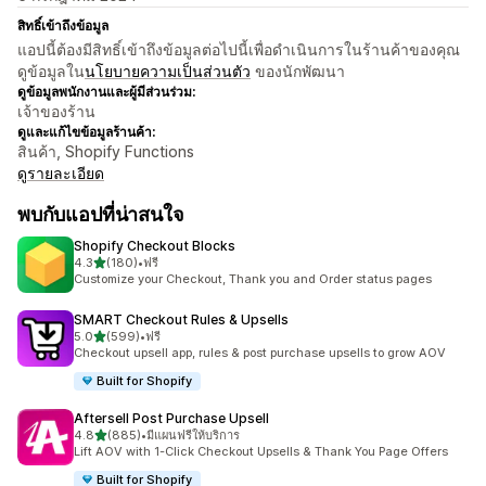
สิทธิ์เข้าถึงข้อมูล
แอปนี้ต้องมีสิทธิ์เข้าถึงข้อมูลต่อไปนี้เพื่อดำเนินการในร้านค้าของคุณ
ดูข้อมูลใน
นโยบายความเป็นส่วนตัว
ของนักพัฒนา
ดูข้อมูลพนักงานและผู้มีส่วนร่วม:
เจ้าของร้าน
ดูและแก้ไขข้อมูลร้านค้า:
สินค้า, Shopify Functions
ดูรายละเอียด
พบกับแอปที่น่าสนใจ
Shopify Checkout Blocks
เต็ม 5 ดาว
4.3
(180)
•
ฟรี
ทั้งหมด 180 รีวิว
Customize your Checkout, Thank you and Order status pages
SMART Checkout Rules & Upsells
เต็ม 5 ดาว
5.0
(599)
•
ฟรี
ทั้งหมด 599 รีวิว
Checkout upsell app, rules & post purchase upsells to grow AOV
Built for Shopify
Aftersell Post Purchase Upsell
เต็ม 5 ดาว
4.8
(885)
•
มีแผนฟรีให้บริการ
ทั้งหมด 885 รีวิว
Lift AOV with 1-Click Checkout Upsells & Thank You Page Offers
Built for Shopify