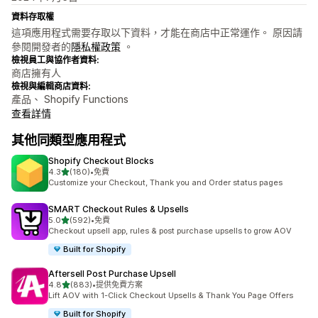
資料存取權
這項應用程式需要存取以下資料，才能在商店中正常運作。 原因請
參閱開發者的
隱私權政策
。
檢視員工與協作者資料:
商店擁有人
檢視與編輯商店資料:
產品、 Shopify Functions
查看詳情
其他同類型應用程式
Shopify Checkout Blocks
滿分 5 顆星
4.3
(180)
•
免費
共有 180 則評價
Customize your Checkout, Thank you and Order status pages
SMART Checkout Rules & Upsells
滿分 5 顆星
5.0
(592)
•
免費
共有 592 則評價
Checkout upsell app, rules & post purchase upsells to grow AOV
Built for Shopify
Aftersell Post Purchase Upsell
滿分 5 顆星
4.8
(883)
•
提供免費方案
共有 883 則評價
Lift AOV with 1-Click Checkout Upsells & Thank You Page Offers
Built for Shopify