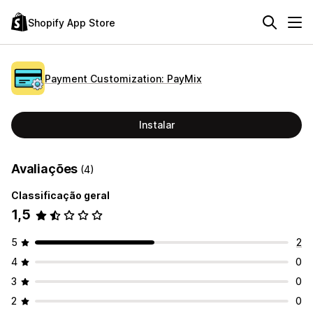
Shopify App Store
Payment Customization: PayMix
Instalar
Avaliações
(4)
Classificação geral
1,5
5
2
4
0
3
0
2
0