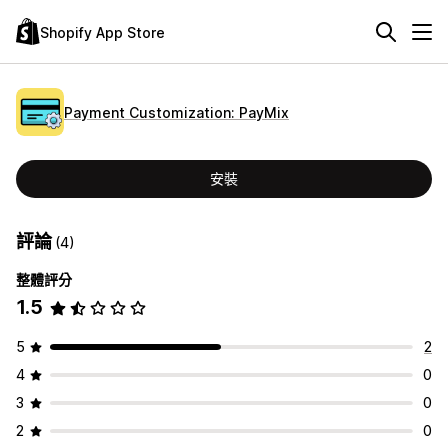
Shopify App Store
Payment Customization: PayMix
安裝
評論
(4)
整體評分
1.5
5
2
4
0
3
0
2
0