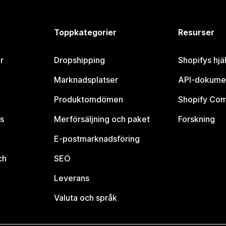
Toppkategorier
Resurser
r
Dropshipping
Shopifys hjä
Marknadsplatser
API-dokume
Produktomdömen
Shopify Co
s
Merförsäljning och paket
Forskning
E-postmarknadsföring
ch
SEO
Leverans
Valuta och språk