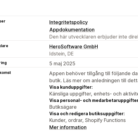
ser
Integritetspolicy
Appdokumentation
Den här utvecklaren erbjuder inte dir
klare
HeroSoftware GmbH
Idstein, DE
ring
5 maj 2025
tkomst
Appen behöver tillgång till följande d
butik. Läs mer om anledningen till det
Visa kunduppgifter:
Känsliga uppgifter, enhets- och aktivi
Visa personal- och medarbetaruppgifter
Butiksägare
Visa och redigera butiksuppgifter:
Kunder, ordrar, Shopify Functions
Mer information