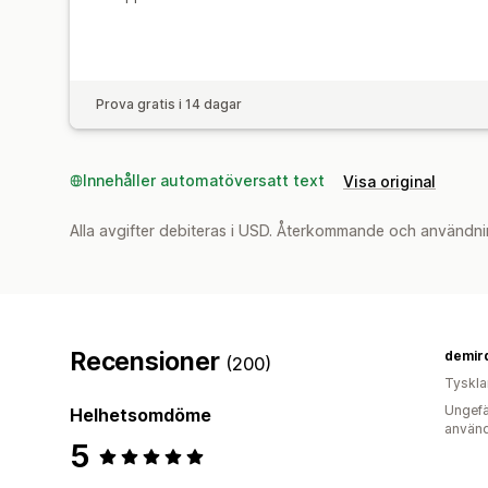
Prova gratis i 14 dagar
Innehåller automatöversatt text
Visa original
Alla avgifter debiteras i USD. Återkommande och användni
Recensioner
demird
(200)
Tyskl
Ungefä
Helhetsomdöme
använd
5