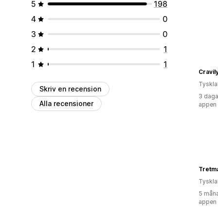
5
198
4
0
3
0
2
1
1
1
Cravil
Tyskl
Skriv en recension
3 daga
Alla recensioner
appen
Tretm
Tyskl
5 måna
appen