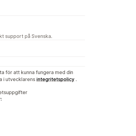
ekt support på Svenska.
ata för att kunna fungera med din
ta i utvecklarens
integritetspolicy
.
tetsuppgifter
: