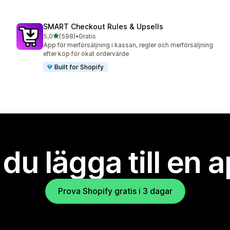
SMART Checkout Rules & Upsells
av 5 stjärnor
5,0
(598)
•
Gratis
598 recensioner totalt
App för merförsäljning i kassan, regler och merförsäljning
efter köp för ökat ordervärde
Built for Shopify
l du lägga till en 
Prova Shopify gratis i 3 dagar