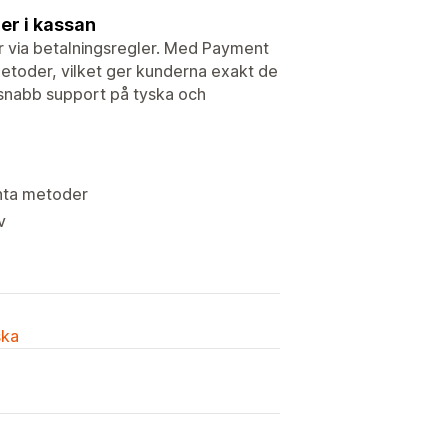
er i kassan
 via betalningsregler. Med Payment
metoder, vilket ger kunderna exakt de
d snabb support på tyska och
vanta metoder
v
ska