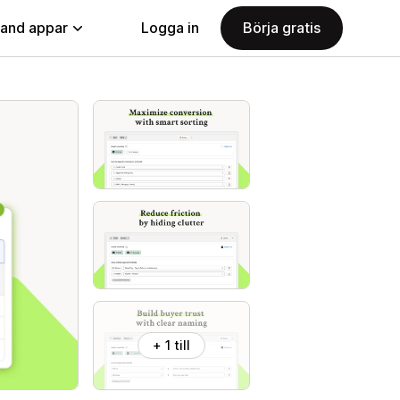
land appar
Logga in
Börja gratis
+ 1 till