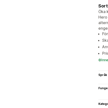
Sort
Öka 
Hero 
alter
engel
För
Sk
Anv
Pri
Inn
Språk
Funge
Katego