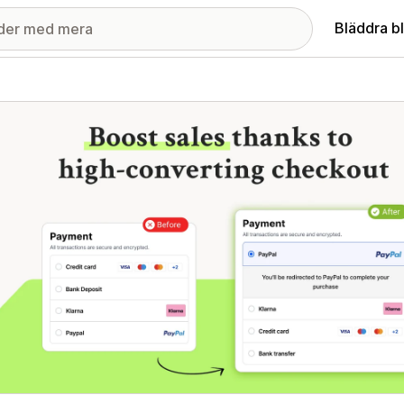
Bläddra b
ri med utvalda bilder