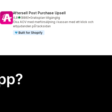
Aftersell Post Purchase Upsell
av 5 stjärnor
4,8
(886)
•
Gratisplan tillgänglig
886 recensioner totalt
Öka AOV med merförsäljning i kassan med ett klick och
erbjudanden på tacksidan
Built for Shopify
app?