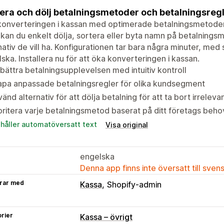
era och dölj betalningsmetoder och betalningsregl
konverteringen i kassan med optimerade betalningsmetoder
kan du enkelt dölja, sortera eller byta namn på betalnings
nativ de vill ha. Konfigurationen tar bara några minuter, me
ska. Installera nu för att öka konverteringen i kassan.
bättra betalningsupplevelsen med intuitiv kontroll
apa anpassade betalningsregler för olika kundsegment
änd alternativ för att dölja betalning för att ta bort irrele
oritera varje betalningsmetod baserat på ditt företags beho
ehåller automatöversatt text
Visa original
engelska
Denna app finns inte översatt till sven
rar med
Kassa
Shopify-admin
rier
Kassa – övrigt